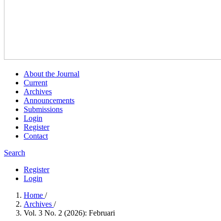
About the Journal
Current
Archives
Announcements
Submissions
Login
Register
Contact
Search
Register
Login
Home
/
Archives
/
Vol. 3 No. 2 (2026): Februari