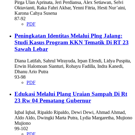
Pirga Ulan Aprinata, Jeri Perdiansa, Alex Setiawan, Selvi
Oktavianti, Raka Fahri Akbar, Yenni Fitria, Hesti Nur’aini,
Karona Cahya Susena
87-92
PDF
Peningkatan Identitas Melalui Plng Jalang:
Studi Kasus Program KKN Tematik Di RT 23
Sawah Lebar
Diana Latifah, Sahrul Wirayuda, Irpan Efendi, Lidya Puspita,
Erwin Halomoan Sianturi, Rohayu Fadilla, Indra Kanedi,
Dhanu Ario Putra
93-98
PDF
Edukasi Melalui Plang Uraian Sampah Di Rt
23 Rw 04 Pematang Gubernur
Iqbal Iqbal, Ripaldo Ripaldo, Dewi Dewi, Ahmad Ahmad,
Aldo Aldo, Dwingki Marta Putra, Lydia Margaretha, Mujiono
Mujiono
99-102
PDF