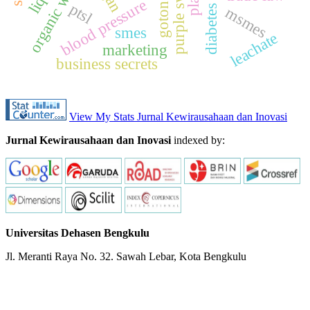
diabetes mellitus
organic waste
blood pressure
ptsl
msmes
smes
leachate
marketing
business secrets
View My Stats Jurnal Kewirausahaan dan Inovasi
Jurnal Kewirausahaan dan Inovasi
indexed by:
Universitas Dehasen Bengkulu
Jl. Meranti Raya No. 32. Sawah Lebar, Kota Bengkulu