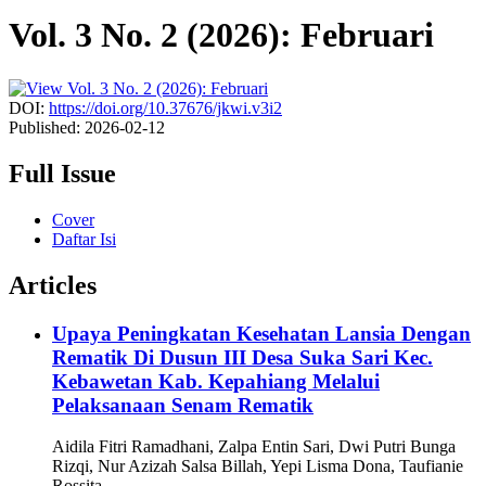
Vol. 3 No. 2 (2026): Februari
DOI:
https://doi.org/10.37676/jkwi.v3i2
Published:
2026-02-12
Full Issue
Cover
Daftar Isi
Articles
Upaya Peningkatan Kesehatan Lansia Dengan
Rematik Di Dusun III Desa Suka Sari Kec.
Kebawetan Kab. Kepahiang Melalui
Pelaksanaan Senam Rematik
Aidila Fitri Ramadhani, Zalpa Entin Sari, Dwi Putri Bunga
Rizqi, Nur Azizah Salsa Billah, Yepi Lisma Dona, Taufianie
Rossita