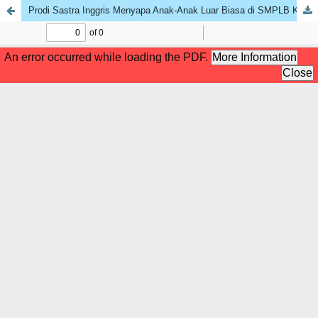
Prodi Sastra Inggris Menyapa Anak-Anak Luar Biasa di SMPLB Kota Bengkulu