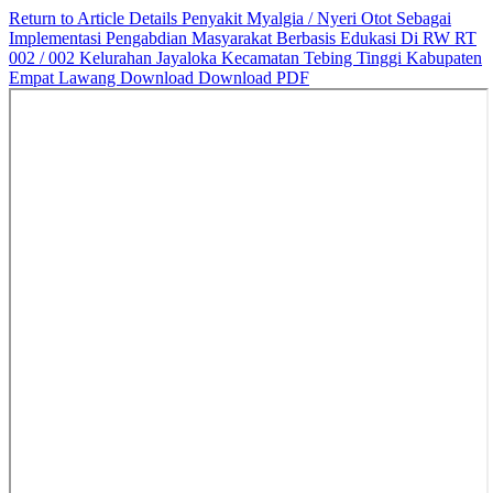
Return to Article Details
Penyakit Myalgia / Nyeri Otot Sebagai
Implementasi Pengabdian Masyarakat Berbasis Edukasi Di RW RT
002 / 002 Kelurahan Jayaloka Kecamatan Tebing Tinggi Kabupaten
Empat Lawang
Download
Download PDF