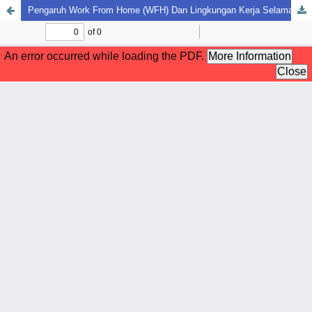
Pengaruh Work From Home (WFH) Dan Lingkungan Kerja Selama Pandemi Covid-19 Terhadap Produktivitas Kerja ASN Di Dinas P3PPKB Provinsi Bengkulu