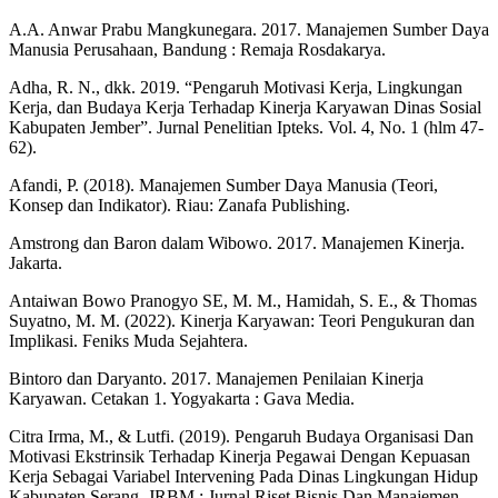
A.A. Anwar Prabu Mangkunegara. 2017. Manajemen Sumber Daya
Manusia Perusahaan, Bandung : Remaja Rosdakarya.
Adha, R. N., dkk. 2019. “Pengaruh Motivasi Kerja, Lingkungan
Kerja, dan Budaya Kerja Terhadap Kinerja Karyawan Dinas Sosial
Kabupaten Jember”. Jurnal Penelitian Ipteks. Vol. 4, No. 1 (hlm 47-
62).
Afandi, P. (2018). Manajemen Sumber Daya Manusia (Teori,
Konsep dan Indikator). Riau: Zanafa Publishing.
Amstrong dan Baron dalam Wibowo. 2017. Manajemen Kinerja.
Jakarta.
Antaiwan Bowo Pranogyo SE, M. M., Hamidah, S. E., & Thomas
Suyatno, M. M. (2022). Kinerja Karyawan: Teori Pengukuran dan
Implikasi. Feniks Muda Sejahtera.
Bintoro dan Daryanto. 2017. Manajemen Penilaian Kinerja
Karyawan. Cetakan 1. Yogyakarta : Gava Media.
Citra Irma, M., & Lutfi. (2019). Pengaruh Budaya Organisasi Dan
Motivasi Ekstrinsik Terhadap Kinerja Pegawai Dengan Kepuasan
Kerja Sebagai Variabel Intervening Pada Dinas Lingkungan Hidup
Kabupaten Serang. JRBM : Jurnal Riset Bisnis Dan Manajemen