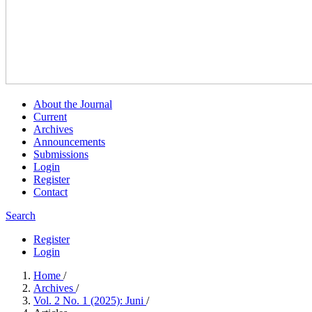
About the Journal
Current
Archives
Announcements
Submissions
Login
Register
Contact
Search
Register
Login
Home
/
Archives
/
Vol. 2 No. 1 (2025): Juni
/