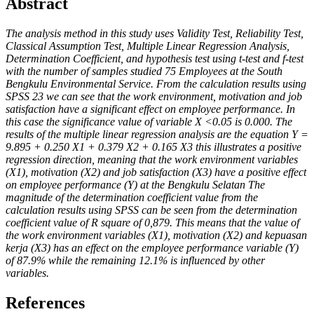
Abstract
The analysis method in this study uses Validity Test, Reliability Test,
Classical Assumption Test, Multiple Linear Regression Analysis,
Determination Coefficient, and hypothesis test using t-test and f-test
with the number of samples studied 75 Employees at the South
Bengkulu Environmental Service.
From the calculation results using
SPSS 23 we can see that the work environment, motivation and job
satisfaction have a significant effect on employee performance. In
this case the significance value of variable X <0.05 is 0.000. The
results of the multiple linear regression analysis are the equation Y =
9.895 + 0.250 X1 + 0.379 X2 + 0.165 X3 this illustrates a positive
regression direction, meaning that the work environment variables
(X1), motivation (X2) and job satisfaction (X3) have a positive effect
on employee performance (Y) at the Bengkulu Selatan
The
magnitude of the determination coefficient value from the
calculation results using SPSS can be seen from the determination
coefficient value of R square of 0,879. This means that the value of
the work environment variables (X1), motivation (X2) and kepuasan
kerja (X3) has an effect on the employee performance variable (Y)
of 87.9% while the remaining 12.1% is influenced by other
varia
bles.
References