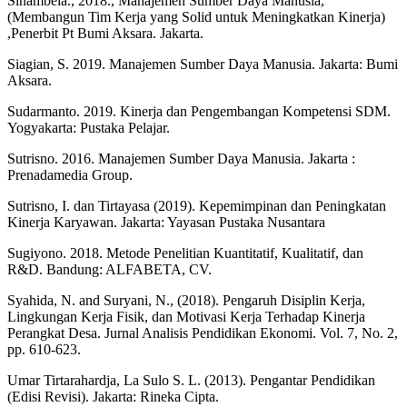
Sinambela., 2018., Manajemen Sumber Daya Manusia,
(Membangun Tim Kerja yang Solid untuk Meningkatkan Kinerja)
,Penerbit Pt Bumi Aksara. Jakarta.
Siagian, S. 2019. Manajemen Sumber Daya Manusia. Jakarta: Bumi
Aksara.
Sudarmanto. 2019. Kinerja dan Pengembangan Kompetensi SDM.
Yogyakarta: Pustaka Pelajar.
Sutrisno. 2016. Manajemen Sumber Daya Manusia. Jakarta :
Prenadamedia Group.
Sutrisno, I. dan Tirtayasa (2019). Kepemimpinan dan Peningkatan
Kinerja Karyawan. Jakarta: Yayasan Pustaka Nusantara
Sugiyono. 2018. Metode Penelitian Kuantitatif, Kualitatif, dan
R&D. Bandung: ALFABETA, CV.
Syahida, N. and Suryani, N., (2018). Pengaruh Disiplin Kerja,
Lingkungan Kerja Fisik, dan Motivasi Kerja Terhadap Kinerja
Perangkat Desa. Jurnal Analisis Pendidikan Ekonomi. Vol. 7, No. 2,
pp. 610-623.
Umar Tirtarahardja, La Sulo S. L. (2013). Pengantar Pendidikan
(Edisi Revisi). Jakarta: Rineka Cipta.