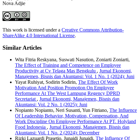
Nova Adjie
This work is licensed under a
Creative Commons Attribution-
ShareAlike 4.0 International License
.
Similar Articles
Wita Fitria Reskyana, Suswati Nasution, Zoniarti Zoniarti,
The Effect of Training and Competence on Employee
Productivity at Cv Telaga Mas Bengkulu
,
Jurnal Ekonomi,
Manajemen, Bisnis dan Akuntansi: Vol. 1 No. 1 (2024): Juni
Yayat Ruhiyat, Sodirin Sodirin,
The Effect Of Work
Motivation And Position Promotion On Employee
Performance At The West Lampung Regency DPRD
Secretariat
,
Jurnal Ekonomi, Manajemen, Bisnis dan
Akuntansi: Vol. 2 No. 1 (2025): Juni
Nopianto Nopianto, Neri Susanti, Yun Fitriano,
The Influence
Of Leadership Behavior, Motivation, Compensation, And
Work Discipline On Employee Performance At PT. Holyland
Food Indonesia
,
Jurnal Ekonomi, Manajemen, Bisnis dan
Akuntansi: Vol. 1 No. 2 (2024): December
Rizki Lazuardi Prasetio, Junaidi Junaidi,
The Influence Of