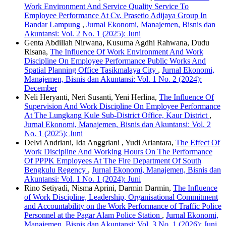
Work Environment And Service Quality Service To
Employee Performance At Cv. Prasetio Adijaya Group In
Bandar Lampung
,
Jurnal Ekonomi, Manajemen, Bisnis dan
Akuntansi: Vol. 2 No. 1 (2025): Juni
Genta Abdillah Nirwana, Kusuma Agdhi Rahwana, Dudu
Risana,
The Influence Of Work Environment And Work
Discipline On Employee Performance Public Works And
Spatial Planning Office Tasikmalaya City
,
Jurnal Ekonomi,
Manajemen, Bisnis dan Akuntansi: Vol. 1 No. 2 (2024):
December
Neli Heryanti, Neri Susanti, Yeni Herlina,
The Influence Of
Supervision And Work Discipline On Employee Performance
At The Lungkang Kule Sub-District Office, Kaur District
,
Jurnal Ekonomi, Manajemen, Bisnis dan Akuntansi: Vol. 2
No. 1 (2025): Juni
Delvi Andriani, Ida Anggriani , Yudi Ariantara,
The Effect Of
Work Discipline And Working Hours On The Performance
Of PPPK Employees At The Fire Department Of South
Bengkulu Regency
,
Jurnal Ekonomi, Manajemen, Bisnis dan
Akuntansi: Vol. 1 No. 1 (2024): Juni
Rino Setiyadi, Nisma Aprini, Darmin Darmin,
The Influence
of Work Discipline, Leadership, Organisational Commitment
and Accountability on the Work Performance of Traffic Police
Personnel at the Pagar Alam Police Station
,
Jurnal Ekonomi,
Manajemen, Bisnis dan Akuntansi: Vol. 3 No. 1 (2026): Juni