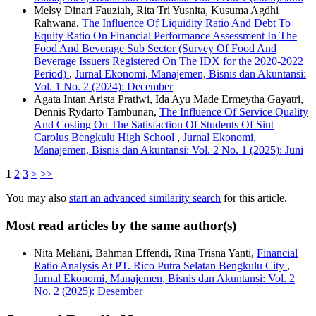
Melsy Dinari Fauziah, Rita Tri Yusnita, Kusuma Agdhi
Rahwana,
The Influence Of Liquidity Ratio And Debt To
Equity Ratio On Financial Performance Assessment In The
Food And Beverage Sub Sector (Survey Of Food And
Beverage Issuers Registered On The IDX for the 2020-2022
Period)
,
Jurnal Ekonomi, Manajemen, Bisnis dan Akuntansi:
Vol. 1 No. 2 (2024): December
Agata Intan Arista Pratiwi, Ida Ayu Made Ermeytha Gayatri,
Dennis Rydarto Tambunan,
The Influence Of Service Quality
And Costing On The Satisfaction Of Students Of Sint
Carolus Bengkulu High School
,
Jurnal Ekonomi,
Manajemen, Bisnis dan Akuntansi: Vol. 2 No. 1 (2025): Juni
1
2
3
>
>>
You may also
start an advanced similarity search
for this article.
Most read articles by the same author(s)
Nita Meliani, Bahman Effendi, Rina Trisna Yanti,
Financial
Ratio Analysis At PT. Rico Putra Selatan Bengkulu City
,
Jurnal Ekonomi, Manajemen, Bisnis dan Akuntansi: Vol. 2
No. 2 (2025): Desember