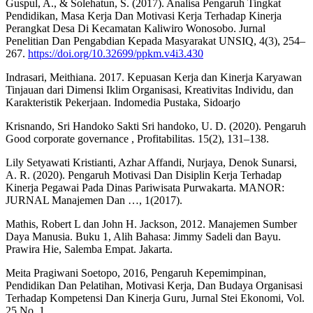
Guspul, A., & Solehatun, S. (2017). Analisa Pengaruh Tingkat
Pendidikan, Masa Kerja Dan Motivasi Kerja Terhadap Kinerja
Perangkat Desa Di Kecamatan Kaliwiro Wonosobo. Jurnal
Penelitian Dan Pengabdian Kepada Masyarakat UNSIQ, 4(3), 254–
267.
https://doi.org/10.32699/ppkm.v4i3.430
Indrasari, Meithiana. 2017. Kepuasan Kerja dan Kinerja Karyawan
Tinjauan dari Dimensi Iklim Organisasi, Kreativitas Individu, dan
Karakteristik Pekerjaan. Indomedia Pustaka, Sidoarjo
Krisnando, Sri Handoko Sakti Sri handoko, U. D. (2020). Pengaruh
Good corporate governance , Profitabilitas. 15(2), 131–138.
Lily Setyawati Kristianti, Azhar Affandi, Nurjaya, Denok Sunarsi,
A. R. (2020). Pengaruh Motivasi Dan Disiplin Kerja Terhadap
Kinerja Pegawai Pada Dinas Pariwisata Purwakarta. MANOR:
JURNAL Manajemen Dan …, 1(2017).
Mathis, Robert L dan John H. Jackson, 2012. Manajemen Sumber
Daya Manusia. Buku 1, Alih Bahasa: Jimmy Sadeli dan Bayu.
Prawira Hie, Salemba Empat. Jakarta.
Meita Pragiwani Soetopo, 2016, Pengaruh Kepemimpinan,
Pendidikan Dan Pelatihan, Motivasi Kerja, Dan Budaya Organisasi
Terhadap Kompetensi Dan Kinerja Guru, Jurnal Stei Ekonomi, Vol.
25 No. 1.