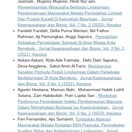
Jusmadi , Mujiono Mujiono, Hesti Nur’aini,
Pengembangan Wirausaha Berbasis Lingkungan:
Pemberdayaan Masyarakat Melalui Pengolahan Limbah
Dan Produk Kreatif Di Kelurahan Betungan
,
Jurnal
Kewirausahaan dan Bisnis: Vol. 7 No. 2 (2025): Agustus
Faridah Faridah, Delta Purna Mentari, Abi Fathur
Rahman, Aji Pamungkas, Anggi Saputra ,
Penyuluhan
Kebijakan Pengelolaan Sampah Di Area Wisata Kota
Bengkulu
,
Jurnal Kewirausahaan dan Bisnis: Vol. 3 No. 2
(2021): Agustus
Askani Askani, Rizki Ade Fatmala , Defo Dian Saputra ,
Deva Angglena , Sakut Amin Al Faris,
Membangun
Karakter Pemuda Peduli Lingkungan Dalam Pariwisata
Berkelanjutan Di Kota Bengkulu
,
Jurnal Kewirausahaan
dan Bisnis: Vol. 3 No. 2 (2021): Agustus
Agustri Hestiana, Maman Illahi , Muhammad Habib Luthfi
Sutana, Zain Habibullah, Putri Lupita Sari ,
Workshop
Pentingnya Peningkatan Indeks Pembangunan Manusia
Dalam Menghadapi Berbagai Isu Kependudukan
,
Jurnal
Kewirausahaan dan Bisnis: Vol. 5 No. 2 (2023): Agustus
Feri Fernandes, Ajis Sumantri,
Tuntaskan Aspirasi
Masyarakat Melalui Kegiatan KKN Pramuka: Peningkatan
Kualitas Hidup dan Keberlanjutan Lingkungan
,
Jurnal