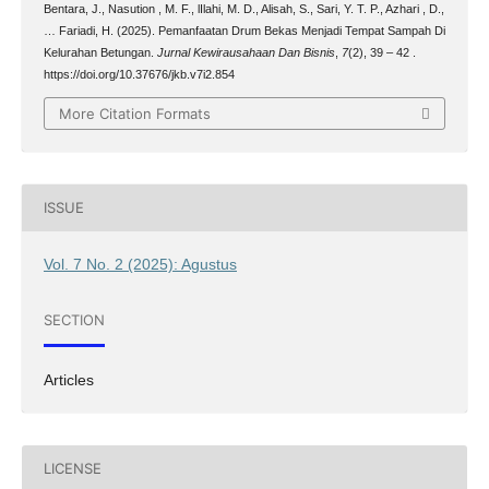
Bentara, J., Nasution , M. F., lIlahi, M. D., Alisah, S., Sari, Y. T. P., Azhari , D.,
… Fariadi, H. (2025). Pemanfaatan Drum Bekas Menjadi Tempat Sampah Di
Kelurahan Betungan.
Jurnal Kewirausahaan Dan Bisnis
,
7
(2), 39 – 42 .
https://doi.org/10.37676/jkb.v7i2.854
More Citation Formats
ISSUE
Vol. 7 No. 2 (2025): Agustus
SECTION
Articles
LICENSE