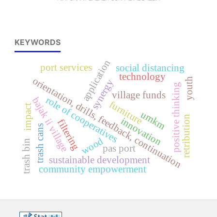
KEYWORDS
application
port services
social distancing
technology
orientation, drills, feedback, continuation
youth
synergy
positive thinking
village funds
role of cooperatives
bajak ii village
furniture
impact
umkm
retribution
innovation
filtering
trash cans
wood
trash bin
pas port
sustainable development
community empowerment