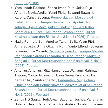
(2025): Agustus
Yessi Indah Radianti, Zahza Ivana Putri, Jelita Puja
Afrianti , Novia Azelia, Yenni Fitria, Suwarni Suwarni,
Karona Cahya Susena,
Pemberdayaan Masyarakat
melalui Program Tempat Sampah dan Apotek Hidup
sebagai Upaya Mewujudkan Lingkungan Bersih dan
Sehat di RT 3 RW 1 Kelurahan Sawah Lebar
,
Jurnal
Kewirausahaan dan Bisnis: Vol. 8 No. 1 (2026): Februari
Nadia Permata Sari, Ameliya Tantri, Sellia Yulan Fitri,
Arina Sulastri, Sinria Oktama Putri, Yanto Effendi, Suwarni
Suwarni, Liza Yulianti,
Pemberdayaan Lingkungan Melalui
Pengadaan Sarana Prasarana di Desa Padang Makmur
Bengkulu
,
Jurnal Kewirausahaan dan Bisnis: Vol. 8 No. 1
(2026): Februari
Antonius Antonius, Rita Hamid, Liza Wahyuni, Rahmad
Trigono, Yongki Guswandi, Bayu Surya Kencana , Deti
Karmanita , Sandi Aprianto ,
Penguatan Pengelolaan
Lingkungan dan Pemberdayaan Masyarakat di Kelurahan
Sawah Lebar
,
Jurnal Kewirausahaan dan Bisnis: Vol. 8
No. 1 (2026): Februari
Zendy HD Sagita, Tedi Alvian Saputra , Joshua Panahatan
Hutagal, Jejen Pertama Saputra, Andika Nurohim, Evryeni