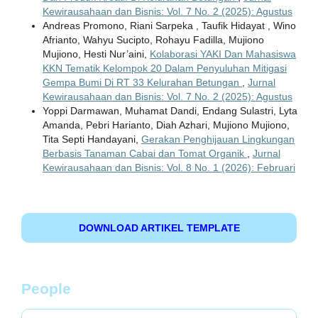
Kewirausahaan dan Bisnis: Vol. 7 No. 2 (2025): Agustus
Andreas Promono, Riani Sarpeka , Taufik Hidayat , Wino
Afrianto, Wahyu Sucipto, Rohayu Fadilla, Mujiono
Mujiono, Hesti Nur’aini,
Kolaborasi YAKI Dan Mahasiswa
KKN Tematik Kelompok 20 Dalam Penyuluhan Mitigasi
Gempa Bumi Di RT 33 Kelurahan Betungan
,
Jurnal
Kewirausahaan dan Bisnis: Vol. 7 No. 2 (2025): Agustus
Yoppi Darmawan, Muhamat Dandi, Endang Sulastri, Lyta
Amanda, Pebri Harianto, Diah Azhari, Mujiono Mujiono,
Tita Septi Handayani,
Gerakan Penghijauan Lingkungan
Berbasis Tanaman Cabai dan Tomat Organik
,
Jurnal
Kewirausahaan dan Bisnis: Vol. 8 No. 1 (2026): Februari
DOWNLOAD ARTIKEL TEMPLATE
People