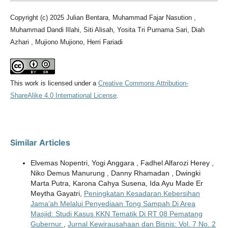
Copyright (c) 2025 Julian Bentara, Muhammad Fajar Nasution ,
Muhammad Dandi lIlahi, Siti Alisah, Yosita Tri Purnama Sari, Diah
Azhari , Mujiono Mujiono, Herri Fariadi
This work is licensed under a
Creative Commons Attribution-
ShareAlike 4.0 International License
.
Similar Articles
Elvemas Nopentri, Yogi Anggara , Fadhel Alfarozi Herey ,
Niko Demus Manurung , Danny Rhamadan , Dwingki
Marta Putra, Karona Cahya Susena, Ida Ayu Made Er
Meytha Gayatri,
Peningkatan Kesadaran Kebersihan
Jama’ah Melalui Penyediaan Tong Sampah Di Area
Masjid: Studi Kasus KKN Tematik Di RT 08 Pematang
Gubernur
,
Jurnal Kewirausahaan dan Bisnis: Vol. 7 No. 2