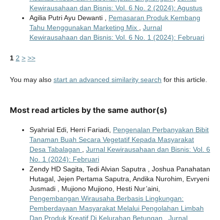
Kewirausahaan dan Bisnis: Vol. 6 No. 2 (2024): Agustus
Agilia Putri Ayu Dewanti ,
Pemasaran Produk Kembang
Tahu Menggunakan Marketing Mix
,
Jurnal
Kewirausahaan dan Bisnis: Vol. 6 No. 1 (2024): Februari
1
2
>
>>
You may also
start an advanced similarity search
for this article.
Most read articles by the same author(s)
Syahrial Edi, Herri Fariadi,
Pengenalan Perbanyakan Bibit
Tanaman Buah Secara Vegetatif Kepada Masyarakat
Desa Tabalagan
,
Jurnal Kewirausahaan dan Bisnis: Vol. 6
No. 1 (2024): Februari
Zendy HD Sagita, Tedi Alvian Saputra , Joshua Panahatan
Hutagal, Jejen Pertama Saputra, Andika Nurohim, Evryeni
Jusmadi , Mujiono Mujiono, Hesti Nur’aini,
Pengembangan Wirausaha Berbasis Lingkungan:
Pemberdayaan Masyarakat Melalui Pengolahan Limbah
Dan Produk Kreatif Di Kelurahan Betungan
,
Jurnal