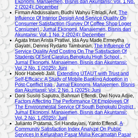
Ekonomi, Manajemen, Bisnis dan Akuntansi: Vol. 1 No.
2 (2024): December
Firman Abdussalam, Budhi Wahyu Fitriadi, Arif,
The
Influence Of Interior Design And Service Quality On
Consumer Satisfaction (Survey Of Coffee Shop Loger
Consumer)
,
Jurnal Ekonomi, Manajemen, Bisnis dan
Akuntansi: Vol. 1 No. 2 (2024): December
Agata Intan Arista Pratiwi, Ida Ayu Made Ermeytha
Gayatri, Dennis Rydarto Tambunan,
The Influence Of
Service Quality And Costing On The Satisfaction Of
Students Of Sint Carolus Bengkulu High School
,
Jurnal Ekonomi, Manajemen, Bisnis dan Akuntansi:
Vol. 2 No. 1 (2025): Juni
Noor Habeeb Jalil,
Extending UTAUT with Trust and
Self-Efficacy: A Study of Mobile Banking Adoption in
Post-Conflict Iraq
,
Jurnal Ekonomi, Manajemen, Bisnis
dan Akuntansi: Vol. 2 No. 1 (2025): Juni
Doni Susilo Saputra, Bahman Effendi, Dwi Nova Adjie,
Factors Affecting The Performance Of Employees Of
The Environmental Service Of South Bengkulu District
,
Jurnal Ekonomi, Manajemen, Bisnis dan Akuntansi:
Vol. 2 No. 1 (2025): Juni
Julianto Pratama, Sri Handayani, Yanto Effendi,
A
Community Satisfaction Index Analyze On Public
Services In Kelurahan Pasar Mulia Kecamatan Pasar