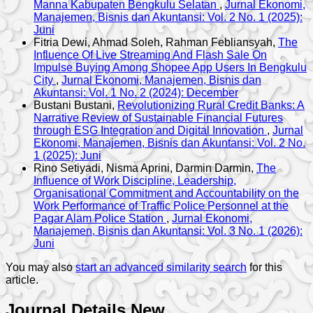
Manna Kabupaten Bengkulu Selatan
,
Jurnal Ekonomi,
Manajemen, Bisnis dan Akuntansi: Vol. 2 No. 1 (2025):
Juni
Fitria Dewi, Ahmad Soleh, Rahman Febliansyah,
The
Influence Of Live Streaming And Flash Sale On
Impulse Buying Among Shopee App Users In Bengkulu
City
,
Jurnal Ekonomi, Manajemen, Bisnis dan
Akuntansi: Vol. 1 No. 2 (2024): December
Bustani Bustani,
Revolutionizing Rural Credit Banks: A
Narrative Review of Sustainable Financial Futures
through ESG Integration and Digital Innovation
,
Jurnal
Ekonomi, Manajemen, Bisnis dan Akuntansi: Vol. 2 No.
1 (2025): Juni
Rino Setiyadi, Nisma Aprini, Darmin Darmin,
The
Influence of Work Discipline, Leadership,
Organisational Commitment and Accountability on the
Work Performance of Traffic Police Personnel at the
Pagar Alam Police Station
,
Jurnal Ekonomi,
Manajemen, Bisnis dan Akuntansi: Vol. 3 No. 1 (2026):
Juni
You may also
start an advanced similarity search
for this
article.
Journal Details New