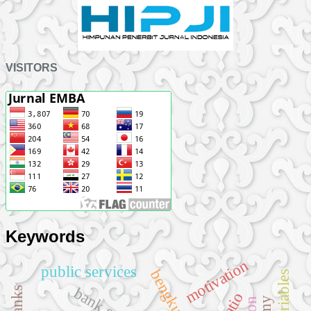
VISITORS
Keywords
motivation
public services
bengkulu