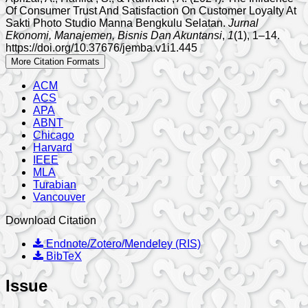
Of Consumer Trust And Satisfaction On Customer Loyalty At
Sakti Photo Studio Manna Bengkulu Selatan.
Jurnal
Ekonomi, Manajemen, Bisnis Dan Akuntansi
,
1
(1), 1–14.
https://doi.org/10.37676/jemba.v1i1.445
More Citation Formats
ACM
ACS
APA
ABNT
Chicago
Harvard
IEEE
MLA
Turabian
Vancouver
Download Citation
Endnote/Zotero/Mendeley (RIS)
BibTeX
Issue