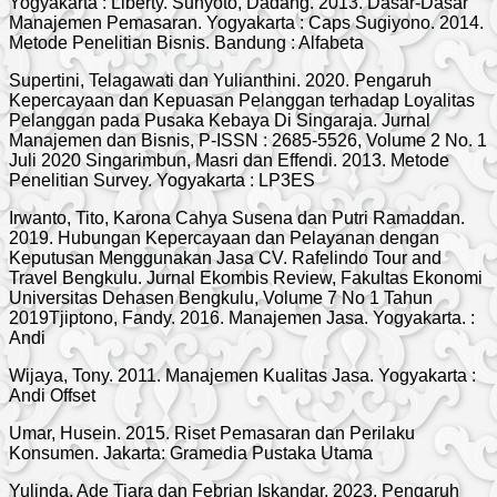
Yogyakarta : Liberty. Sunyoto, Dadang. 2013. Dasar-Dasar
Manajemen Pemasaran. Yogyakarta : Caps Sugiyono. 2014.
Metode Penelitian Bisnis. Bandung : Alfabeta
Supertini, Telagawati dan Yulianthini. 2020. Pengaruh
Kepercayaan dan Kepuasan Pelanggan terhadap Loyalitas
Pelanggan pada Pusaka Kebaya Di Singaraja. Jurnal
Manajemen dan Bisnis, P-ISSN : 2685-5526, Volume 2 No. 1
Juli 2020 Singarimbun, Masri dan Effendi. 2013. Metode
Penelitian Survey. Yogyakarta : LP3ES
Irwanto, Tito, Karona Cahya Susena dan Putri Ramaddan.
2019. Hubungan Kepercayaan dan Pelayanan dengan
Keputusan Menggunakan Jasa CV. Rafelindo Tour and
Travel Bengkulu. Jurnal Ekombis Review, Fakultas Ekonomi
Universitas Dehasen Bengkulu, Volume 7 No 1 Tahun
2019Tjiptono, Fandy. 2016. Manajemen Jasa. Yogyakarta. :
Andi
Wijaya, Tony. 2011. Manajemen Kualitas Jasa. Yogyakarta :
Andi Offset
Umar, Husein. 2015. Riset Pemasaran dan Perilaku
Konsumen. Jakarta: Gramedia Pustaka Utama
Yulinda, Ade Tiara dan Febrian Iskandar. 2023. Pengaruh