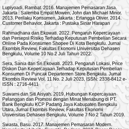
Lupiyoadi, Rambat. 2016. Manajemen Pemasaran Jasa.
Jakarta : Salemba Empat Mowen, John dan Michael Minor.
2013. Perilaku Konsumen. Jakarta : Erlangga Oliver. 2014.
Customer Behavior, Jakarta : Pustaka Sinar Harapan
Rahmadhana dan Ekowati. 2022. Pengaruh Kepercayaan
dan Persepsi Risiko Terhadap Keputusan Pembelian Secara
Online Pada Konsumen Shopee Di Kota Bengkulu. Jurnal
Ekombis Review, Fakultas Ekonomi Universitas Dehasen
Bengkulu, Volume 10 No 2 Juli Tahun 2022.
Sera, Sania dan Sri Ekowati. 2023. Pengaruh Lokasi, Price
Diskon Dan Kepercayaan Terhadap Keputusan Pembelian
Konsumen Di Puncak Departemen Store Bengkulu. Jurnal
Ekombis Review Vol. 11 No. 2 Juli 2023, ISSN: 2338-8412 e-
ISSN : 2716-4411
Suwarni dan Siti Aisyah. 2019. Hubungan Kepercayaan
Pelanggan dan Promosi dengan Minat Menabung di PT.
Bank Bengkulu KCP Padang Jaya Kabupaten Bengkulu
Utara. Jurnal Ekombis Review, Fakultas Ekonomi
Universitas Dehasen Bengkulu, Volume 7 No 2 Tahun 2019.
Swasta, Basu. 2017. Manajemen Pemasaran Modern.