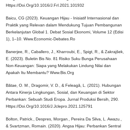
Https://Doi.Org/10.1016/J.Frl.2021.101932
Baicu, CG (2023). Keuangan Hijau - Inisiatif Internasional dan
Praktik yang Relevan dalam Mendukung Tujuan Pembangunan
Berkelanjutan Global 1. Debat Sosial Ekonomi, Volume 12 (Edisi
1), 1–10. Www.Economic-Debates.Ro
Banerjee, R., Caballero, J., Kharroubi, E., Spigt, R., & Zakrajšek,
E. (2023). Buletin Bis No. 81 Risiko Suku Bunga Perusahaan
Non-Keuangan: Siapa yang Melakukan Lindung Nilai dan
Apakah Itu Membantu? Www.Bis.Org
Bătae, O. M., Dragomir, V. D., & Feleagă, L. (2021). Hubungan
Antara Kinerja Lingkungan, Sosial, dan Keuangan di Sektor
Perbankan: Sebuah Studi Eropa. Jurnal Produksi Bersih, 290.
Https://Doi.Org/10.1016/J.Jclepro.2021.125791
Bolton, Patrick., Despres, Morgan., Pereira Da Silva, L. Awazu.,
& Svartzman, Romain. (2020). Angsa Hijau: Perbankan Sentral