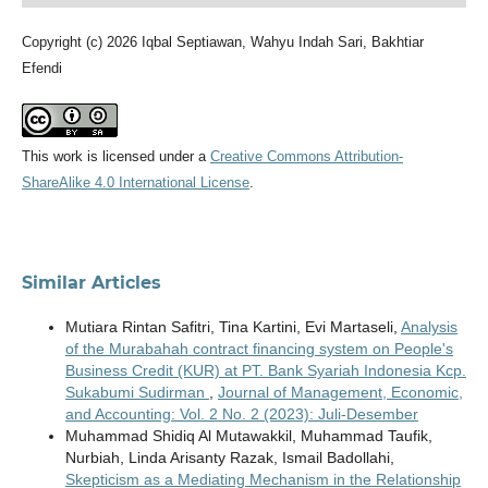
Copyright (c) 2026 Iqbal Septiawan, Wahyu Indah Sari, Bakhtiar
Efendi
This work is licensed under a
Creative Commons Attribution-
ShareAlike 4.0 International License
.
Similar Articles
Mutiara Rintan Safitri, Tina Kartini, Evi Martaseli,
Analysis
of the Murabahah contract financing system on People's
Business Credit (KUR) at PT. Bank Syariah Indonesia Kcp.
Sukabumi Sudirman
,
Journal of Management, Economic,
and Accounting: Vol. 2 No. 2 (2023): Juli-Desember
Muhammad Shidiq Al Mutawakkil, Muhammad Taufik,
Nurbiah, Linda Arisanty Razak, Ismail Badollahi,
Skepticism as a Mediating Mechanism in the Relationship