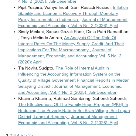
4 No. 2 (2025): Juli-Desember
Pipit Yuspira, Wahyu Indah Sari, Rusiadi Rusiadi,
Inflation
Stability and Economic Recovery Through Monetary
Policy Instruments in Indonesia
,
Journal of Management,
Economic, and Accounting: Vol. 5 No. 2 (2026): April
Sindy Meilani, Sanusi Gazali Pane, Dinia Putri Ramadhani
, Tasya Melinda Amran,
An Analysis Of The Role Of
Interest Rates On The Money Supply, Credit, And Their
Implications For The Macroeconomy
,
Journal of
Management, Economic, and Accounting: Vol. 5 No. 2
(2026): April
Tia Novira Sucipto,
The Role of Internal Audit in
Influencing the Accounting Information System on the
Quality of Village Government Financial Reports in Medan
Selayang District
,
Journal of Management, Economic,
and Accounting: Vol. 4 No. 2 (2025): Juli-Desember
Khairina Khairina, Rahmad Sembiring, Suhendi Suhendi,
The Effectiveness Of The Family Hope Program (PKH) In
Reducing The Poverty Rate In Sei Bilah Village, Sei Lepan
District, Langkat Regency
,
Journal of Management,
Economic, and Accounting: Vol. 5 No. 2 (2026): April
1
2
3
4
5
>
>>