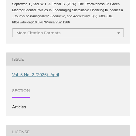
Septiawan, I., Sari, W. I., & Efendi, B. (2026). The Effectiveness Of Green
Macroprudential Policies In Encouraging Sustainable Financing In Indonesia
.
Journal of Management, Economic, and Accounting
,
5
(2), 609–616.
https://doi.org/10.37676/jmea.v5i2.1266
More Citation Formats
ISSUE
Vol. 5 No. 2 (2026): April
SECTION
Articles
LICENSE