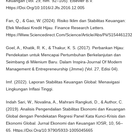
Keuangan (Vol. 29, hlm. 92–105). Elsevier B.V.
Https://Doi.Org/10.1016/J.Jfs.2016.12.005
Fan, Q., & Gao, W. (2024). Risiko Iklim dan Stabilitas Keuangan:
Efek Mediasi Kredit Hijau. Finance Research Letters.
Https://Www.Sciencedirect.Com/Science/Article/Abs/Pii/S1544612
Goel, A., Khatik, R. K., & Thakur, K. S. (2017). Perbankan Hijau:
Pendekatan untuk Mencapai Pertumbuhan Berkelanjutan dan
Seimbang di Milenium Baru. Dalam Inspira-Journal Of Modern
Management & Entrepreneurship (Jmme) (Vol. 27, Edisi 04).
Imf. (2022). Laporan Stabilitas Keuangan Global: Menavigasi
Lingkungan Inflasi Tinggi.
Indah Sari, W., Novalina, A., Mahrani Rangkuti, D., & Author, C.
(2019). Analisis Pengendalian Stabilitas Ekonomi dan Keuangan
Global dengan Pendekatan Regresi Panel Kata Kunci-Krisis dan
Ekonomi Global. Jurnal Ekonomi dan Keuangan IOSR, 10, 56–
65. Https://Doi.Org/10.9790/5933-1005045665