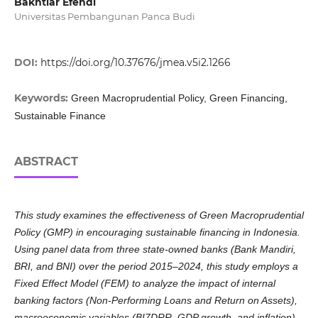
Bakhtiar Efendi
Universitas Pembangunan Panca Budi
DOI:
https://doi.org/10.37676/jmea.v5i2.1266
Keywords:
Green Macroprudential Policy, Green Financing,
Sustainable Finance
ABSTRACT
This study examines the effectiveness of Green Macroprudential
Policy (GMP) in encouraging sustainable financing in Indonesia.
Using panel data from three state-owned banks (Bank Mandiri,
BRI, and BNI) over the period 2015–2024, this study employs a
Fixed Effect Model (FEM) to analyze the impact of internal
banking factors (Non-Performing Loans and Return on Assets),
macroeconomic variables (BI7DRR, GDP growth, and inflation),