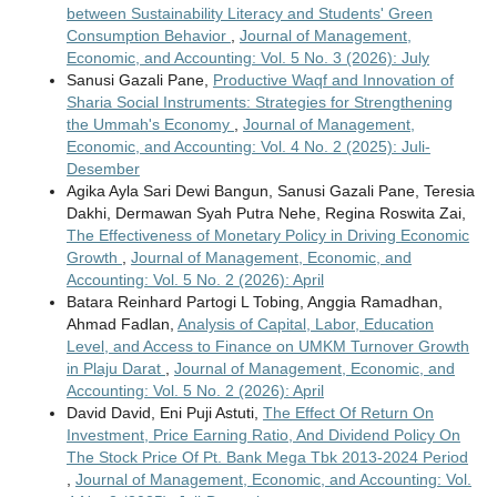
between Sustainability Literacy and Students' Green
Consumption Behavior
,
Journal of Management,
Economic, and Accounting: Vol. 5 No. 3 (2026): July
Sanusi Gazali Pane,
Productive Waqf and Innovation of
Sharia Social Instruments: Strategies for Strengthening
the Ummah's Economy
,
Journal of Management,
Economic, and Accounting: Vol. 4 No. 2 (2025): Juli-
Desember
Agika Ayla Sari Dewi Bangun, Sanusi Gazali Pane, Teresia
Dakhi, Dermawan Syah Putra Nehe, Regina Roswita Zai,
The Effectiveness of Monetary Policy in Driving Economic
Growth
,
Journal of Management, Economic, and
Accounting: Vol. 5 No. 2 (2026): April
Batara Reinhard Partogi L Tobing, Anggia Ramadhan,
Ahmad Fadlan,
Analysis of Capital, Labor, Education
Level, and Access to Finance on UMKM Turnover Growth
in Plaju Darat
,
Journal of Management, Economic, and
Accounting: Vol. 5 No. 2 (2026): April
David David, Eni Puji Astuti,
The Effect Of Return On
Investment, Price Earning Ratio, And Dividend Policy On
The Stock Price Of Pt. Bank Mega Tbk 2013-2024 Period
,
Journal of Management, Economic, and Accounting: Vol.