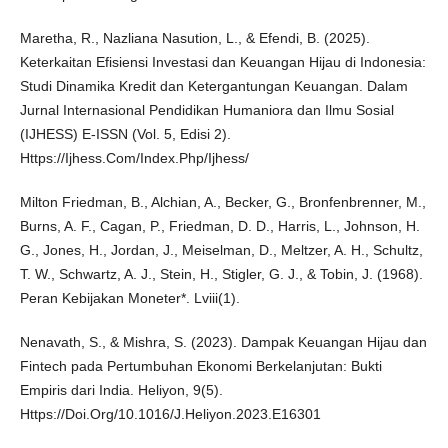
Maretha, R., Nazliana Nasution, L., & Efendi, B. (2025).
Keterkaitan Efisiensi Investasi dan Keuangan Hijau di Indonesia:
Studi Dinamika Kredit dan Ketergantungan Keuangan. Dalam
Jurnal Internasional Pendidikan Humaniora dan Ilmu Sosial
(IJHESS) E-ISSN (Vol. 5, Edisi 2).
Https://Ijhess.Com/Index.Php/Ijhess/
Milton Friedman, B., Alchian, A., Becker, G., Bronfenbrenner, M.,
Burns, A. F., Cagan, P., Friedman, D. D., Harris, L., Johnson, H.
G., Jones, H., Jordan, J., Meiselman, D., Meltzer, A. H., Schultz,
T. W., Schwartz, A. J., Stein, H., Stigler, G. J., & Tobin, J. (1968).
Peran Kebijakan Moneter*. Lviii(1).
Nenavath, S., & Mishra, S. (2023). Dampak Keuangan Hijau dan
Fintech pada Pertumbuhan Ekonomi Berkelanjutan: Bukti
Empiris dari India. Heliyon, 9(5).
Https://Doi.Org/10.1016/J.Heliyon.2023.E16301