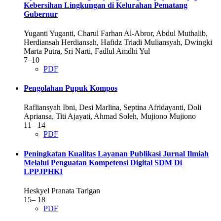
Kebersihan Lingkungan di Kelurahan Pematang
Gubernur
Yuganti Yuganti, Charul Farhan Al-Abror, Abdul Muthalib,
Herdiansah Herdiansah, Hafidz Triadi Muliansyah, Dwingki
Marta Putra, Sri Narti, Fadlul Amdhi Yul
7–10
PDF
Pengolahan Pupuk Kompos
Rafliansyah Ibni, Desi Marlina, Septina Afridayanti, Doli
Apriansa, Titi Ajayati, Ahmad Soleh, Mujiono Mujiono
11– 14
PDF
Peningkatan Kualitas Layanan Publikasi Jurnal Ilmiah
Melalui Penguatan Kompetensi Digital SDM Di
LPPJPHKI
Heskyel Pranata Tarigan
15– 18
PDF