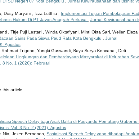
l Di SD Negeri 07 Kota Bengkulu
,
Jurnal Kewirausahaan dan Bisnis: Vo
, Desy Maryani , Izza Lutfhia ,
Implementasi Tujuan Pembelajaran Pa
Berbasis Hukum Di PT Javas Anugrah Perkasa
,
Jurnal Kewirausahaan d
anti , Titje Puji Lestari , Winda Oktafiyani, Minti Okta Sari, Wellen Eleza 
 Bacaan Sains Pada Siswa Paud Rafa Kota Bengkulu
,
Jurnal
0): Agustus
i, Rahmad Trigono, Yongki Guswandi, Bayu Surya Kencana , Deti
elolaan Lingkungan dan Pemberdayaan Masyarakat di Kelurahan Sa
. 8 No. 1 (2026): Februari
 this article.
alisasi Speech Delay bagi Anak Balita di Posyandu Pematang Gubernur
nis: Vol. 3 No. 2 (2021): Agustus
Nia Nia, Jezen Bernando,
Sosialisasi Speech Delay yang dihadapi Anak-