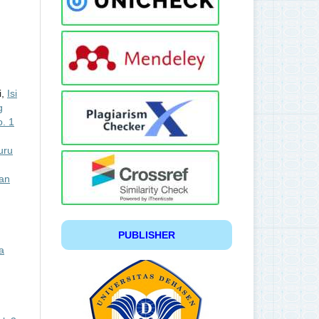
i,
Isi
g
o. 1
uru
an
PUBLISHER
a