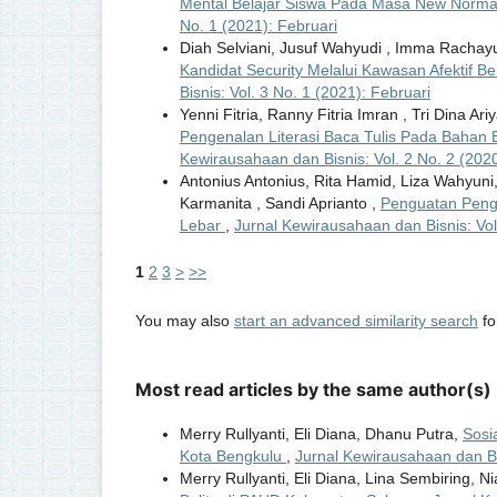
Mental Belajar Siswa Pada Masa New Norma
No. 1 (2021): Februari
Diah Selviani, Jusuf Wahyudi , Imma Rachayu
Kandidat Security Melalui Kawasan Afektif 
Bisnis: Vol. 3 No. 1 (2021): Februari
Yenni Fitria, Ranny Fitria Imran , Tri Dina Ariy
Pengenalan Literasi Baca Tulis Pada Bahan
Kewirausahaan dan Bisnis: Vol. 2 No. 2 (202
Antonius Antonius, Rita Hamid, Liza Wahyun
Karmanita , Sandi Aprianto ,
Penguatan Peng
Lebar
,
Jurnal Kewirausahaan dan Bisnis: Vol
1
2
3
>
>>
You may also
start an advanced similarity search
for
Most read articles by the same author(s)
Merry Rullyanti, Eli Diana, Dhanu Putra,
Sosi
Kota Bengkulu
,
Jurnal Kewirausahaan dan Bis
Merry Rullyanti, Eli Diana, Lina Sembiring, 