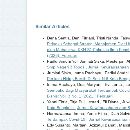
Similar Articles
Dena Sentia, Deni Fitriani, Tristi Nanda, Tas
Piringku Sebagai Strategi Manajemen Diet U
oleh Mahasiswa KKN S1 Fakultas Ilmu Kese
(2026): Februari
Fadlul Amdhi Yul, Jumiati Siska, Mesterjon, A
Smp Negeri 3 Topos
,
Jurnal Kewirausahaan d
Jumiati Siska, Imma Rachayu , Fadlul Amdhi Yu
Perilaku Hidup Bersih Di Smk N 6 Kota Beng
Imma Rachayu, Desi Maryani , Evi Lorita , Lena
Sembako Bagi Masyarakat Terdampak Covid 
Bisnis: Vol. 3 No. 1 (2021): Februari
Yenni Fitria, Titje Puji Lestari , Eli Diana , Ju
Kota Bengkulu
,
Jurnal Kewirausahaan dan Bis
Hermawansa, Imma, Yenni Fitria , Diah Selvian
Terdampak Covid-19
,
Jurnal Kewirausahaan d
Edy Susanto, Martiani, Azizatul Banat , Maris