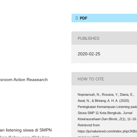
PDF
PUBLISHED
2020-02-25
HOW TO CITE
lassroom Action Reasearch
Nopriansah, N., Rosana, Y., Diana, E.,
Awal, N., & Bintang, A. H. A. (2020).
Peningkatan Kemampuan Listening pad
Siswa SMP 11 Kota Bengkulu.
Jurnal
Kewirausahaan Dan Bisnis
,
2
(1), 11–16
Retrieved from
n listening siswa di SMPN
https://jurnalunived.com/index.php/JKB/