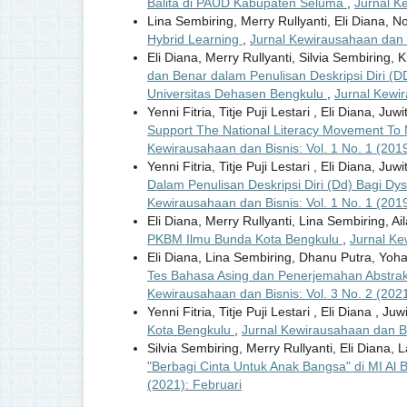
Balita di PAUD Kabupaten Seluma
,
Jurnal K
Lina Sembiring, Merry Rullyanti, Eli Diana, No
Hybrid Learning
,
Jurnal Kewirausahaan dan B
Eli Diana, Merry Rullyanti, Silvia Sembiring, 
dan Benar dalam Penulisan Deskripsi Diri (D
Universitas Dehasen Bengkulu
,
Jurnal Kewir
Yenni Fitria, Titje Puji Lestari , Eli Diana, Juw
Support The National Literacy Movement To
Kewirausahaan dan Bisnis: Vol. 1 No. 1 (2019
Yenni Fitria, Titje Puji Lestari , Eli Diana, Juw
Dalam Penulisan Deskripsi Diri (Dd) Bagi D
Kewirausahaan dan Bisnis: Vol. 1 No. 1 (2019
Eli Diana, Merry Rullyanti, Lina Sembiring, A
PKBM Ilmu Bunda Kota Bengkulu
,
Jurnal Ke
Eli Diana, Lina Sembiring, Dhanu Putra, Yoh
Tes Bahasa Asing dan Penerjemahan Abstra
Kewirausahaan dan Bisnis: Vol. 3 No. 2 (202
Yenni Fitria, Titje Puji Lestari , Eli Diana , Ju
Kota Bengkulu
,
Jurnal Kewirausahaan dan Bis
Silvia Sembiring, Merry Rullyanti, Eli Diana
"Berbagi Cinta Untuk Anak Bangsa" di MI Al 
(2021): Februari