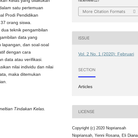
akan Kelas yang dilakukan
rticle/view/127
n dalam satu pertemuan
More Citation Formats
ual Prodi Pendidikan
 37 orang siswa.
dua teknik pengambilan
ngambilan data yang
ISSUE
 lapangan, dan soal-soal
atif dengan cara
Vol. 2 No. 1 (2020): Februari
data atau verifikasi.
ikan nilai individu dan nilai
SECTION
s data, maka ditemukan
ian.
Articles
eneltian Tindakan Kelas.
LICENSE
Copyright (c) 2020 Nopriansah
Nopriansah, Yenni Rosana, Eli Diana