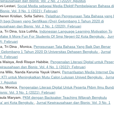
ewirausahaan dan Bisnis: Vol. 2 No. 2 (2020): Agustus
ni Lestari,
Social Media sebagai Media Efektif Pembelajaran Bahasa di
isnis: Vol. 3 No. 1 (2021): Februari
Kheren Krislian, Sofia Sahiro,
Pelatihan Penggunaan Tata Bahasa yang 
D) bagi Dosen yang Sertifikasi (Dys) Gelombang 1 Tahun 2020 di
ausahaan dan Bisnis: Vol. 2 No. 1 (2020): Februari
ita, Tri Dina, Izza Luthfia,
Indonesian Language Learning Motivation To
 Make It More Fun For Students Of Smp Negeri 02 Kota Bengkulu
,
Jurn
): Februari
ita, Tri Dina , Monica,
Penggunaan Tata Bahasa Yang Baik Dan Benar
ys Gelombang 1 Tahun 2020 Di Universitas Dehasen Bengkulu
,
Jurnal
): Februari
ila Maisya, Andi Risqun Habibie,
Pengenalan Literasi Digital untuk Peser
wirausahaan dan Bisnis: Vol. 4 No. 1 (2022): Februari
ana Wilis, Nanda Karunia Yayuk Utami,
Pemanfaatan Media Internet D
k KTI untuk Meningkatkan Mutu Calon Lulusan Unived Bengkulu
,
Jurna
1): Agustus
wita, Monica,
Pengenalan Literasi Digital Untuk Peserta Pkbm Ilmu Bund
nis: Vol. 3 No. 1 (2021): Februari
, Laula Maryam,
PKM dengan Backpaker Teaching Wilayah Bengkulu
Ba' ani Kota Bengkulu
,
Jurnal Kewirausahaan dan Bisnis: Vol. 3 No. 1