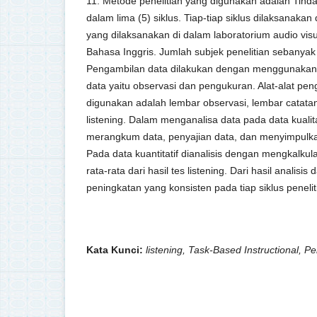
11. Metode penelitian yang digunakan adalah Tind
dalam lima (5) siklus. Tiap-tiap siklus dilaksanaka
yang dilaksanakan di dalam laboratorium audio vis
Bahasa Inggris. Jumlah subjek penelitian sebanyak
Pengambilan data dilakukan dengan menggunakan 
data yaitu observasi dan pengukuran. Alat-alat pe
digunakan adalah lembar observasi, lembar catatan
listening. Dalam menganalisa data pada data kualit
merangkum data, penyajian data, dan menyimpulkan 
Pada data kuantitatif dianalisis dengan mengkalkulas
rata-rata dari hasil tes listening. Dari hasil analisi
peningkatan yang konsisten pada tiap siklus penelit
Kata Kunci:
listening, Task-Based Instructional, P