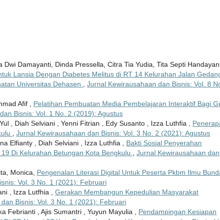
ya Dwi Damayanti, Dinda Pressella, Citra Tia Yudia, Tita Septi Handayan
ntuk Lansia Dengan Diabetes Melitus di RT 14 Kelurahan Jalan Gedan
hatan Universitas Dehasen
,
Jurnal Kewirausahaan dan Bisnis: Vol. 8 N
hmad Afif ,
Pelatihan Pembuatan Media Pembelajaran Interaktif Bagi G
an Bisnis: Vol. 1 No. 2 (2019): Agustus
l , Diah Selviani , Yenni Fitrian , Edy Susanto , Izza Luthfia ,
Penerap
kulu
,
Jurnal Kewirausahaan dan Bisnis: Vol. 3 No. 2 (2021): Agustus
 Elfianty , Diah Selviani , Izza Luthfia ,
Bakti Sosial Penyerahan
19 Di Kelurahan Betungan Kota Bengkulu
,
Jurnal Kewirausahaan dan
wita, Monica,
Pengenalan Literasi Digital Untuk Peserta Pkbm Ilmu Bund
nis: Vol. 3 No. 1 (2021): Februari
i , Izza Lutfhia ,
Gerakan Membangun Kepedulian Masyarakat
an Bisnis: Vol. 3 No. 1 (2021): Februari
ka Febrianti , Ajis Sumantri , Yuyun Mayulia ,
Pendampingan Kesiapan