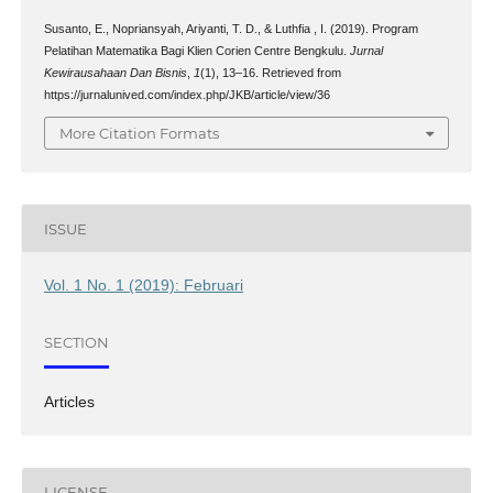
Susanto, E., Nopriansyah, Ariyanti, T. D., & Luthfia , I. (2019). Program
Pelatihan Matematika Bagi Klien Corien Centre Bengkulu.
Jurnal
Kewirausahaan Dan Bisnis
,
1
(1), 13–16. Retrieved from
https://jurnalunived.com/index.php/JKB/article/view/36
More Citation Formats
ISSUE
Vol. 1 No. 1 (2019): Februari
SECTION
Articles
LICENSE