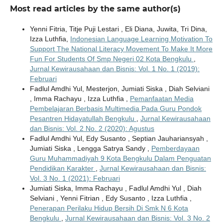
Most read articles by the same author(s)
Yenni Fitria, Titje Puji Lestari , Eli Diana, Juwita, Tri Dina,
Izza Luthfia,
Indonesian Language Learning Motivation To
Support The National Literacy Movement To Make It More
Fun For Students Of Smp Negeri 02 Kota Bengkulu
,
Jurnal Kewirausahaan dan Bisnis: Vol. 1 No. 1 (2019):
Februari
Fadlul Amdhi Yul, Mesterjon, Jumiati Siska , Diah Selviani
, Imma Rachayu , Izza Luthfia ,
Pemanfaatan Media
Pembelajaran Berbasis Multimedia Pada Guru Pondok
Pesantren Hidayatullah Bengkulu
,
Jurnal Kewirausahaan
dan Bisnis: Vol. 2 No. 2 (2020): Agustus
Fadlul Amdhi Yul, Edy Susanto , Septian Jauhariansyah ,
Jumiati Siska , Lengga Satrya Sandy ,
Pemberdayaan
Guru Muhammadiyah 9 Kota Bengkulu Dalam Penguatan
Pendidikan Karakter
,
Jurnal Kewirausahaan dan Bisnis:
Vol. 3 No. 1 (2021): Februari
Jumiati Siska, Imma Rachayu , Fadlul Amdhi Yul , Diah
Selviani , Yenni Fitrian , Edy Susanto , Izza Luthfia ,
Penerapan Perilaku Hidup Bersih Di Smk N 6 Kota
Bengkulu
,
Jurnal Kewirausahaan dan Bisnis: Vol. 3 No. 2