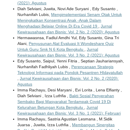
(2021): Agustus
Diah Selviani, Juwita, Novi Ade Suryani , Edy Susanto ,
Nurhanifah Lubis,
Mengimplementasi Senam Otak Untuk
Meningkatkan Konsentrasi Anak -Anak Dalam
Menghadapi Belajar Online Di Era Covid 19
,
Jurnal
Kewirausahaan dan Bisnis: Vol. 2 No. 2 (2020): Agustus
Hermawasnsa, Fadlul Amdhi Yul, Edy Susanto, Gina Tri
Alani,
Penyusunan Alat Evaluasi It Wondeshare Quiz
Untuk Guru Smk N 6 Kota Bengkulu
,
Jurnal
Kewirausahaan dan Bisnis: Vol. 3 No. 2 (2021): Agustus
Edy Susanto, Saipul, Yenni Fitria , Septian Jauhariansyah,
Nurhanifah Fadhliyah Lubis ,
Perencanaan Strategis
Teknologi Informasi pada Pondok Pesantren HIdayatullah
,
Jurnal Kewirausahaan dan Bisnis: Vol. 2 No. 2 (2020):
Agustus
Imma Rachayu, Desi Maryani , Evi Lorita , Lena Elfianty ,
Diah Selviani , Izza Luthfia ,
Bakti Sosial Penyerahan
Sembako Bagi Masyarakat Terdampak Covid 19 Di
Kelurahan Betungan Kota Bengkulu
,
Jurnal
Kewirausahaan dan Bisnis: Vol. 3 No. 1 (2021): Februari
Imma Rachayu, Sastria Agustian Lesmana , M.Sidik
Juarsa , Juwita, Izza Luthfia ,
Membangun Sinergitas