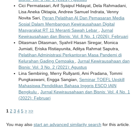
Cici Permatasari, Arif Syaipul Hidayat, Dela Rahmadani,
Lisa Aneka Oktapia, Andrew Samuel Indrata, Venny
Novita Sari,
Peran Pelatihan AI Dan Pemasaran Media
Sosial Dalam Membangun Kewirausahaan Digital
Masyarakat RT 11 Meranti Sawah Lebar
,
Jurnal
Kewirausahaan dan Bisnis: Vol. 8 No. 1 (2026): Februari
Ditasman Ditasman, Syahril Hasan Siregar, Monica
Jumiati, Eriska Ristiayunita, Aditya Rahmat Saputra,
Pelatihan Administrasi Perkantoran Masa Pandemi di
Kelurahan Gading Cempaka
,
Jurnal Kewirausahaan dan
Bisnis: Vol. 3 No. 2 (2021): Agustus
Lina Sembiring, Merry Rullyanti, Ami Pradana, Tommi
Pungkaswani, Engga Sangian,
Seminar TOEFL Upskill
Mahasiswa Pendidikan Bahasa Inggris ESCO IAIN
Bengkulu
,
Jurnal Kewirausahaan dan Bisnis: Vol. 4 No. 1
(2022): Februari
1
2
3
4
5
>
>>
You may also
start an advanced similarity search
for this article.