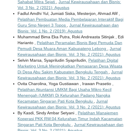
Sahabat Mitra Sejati
,
Jurnal Kewirausahaan dan Bisnis:
Vol. 3 No. 2 (2021): Agustus
Fadlul Amdhi Yul, Jumiati Siska, Mesterjon, Ahmad Afif ,
Pelatihan Pembuatan Media Pembelajaran Interaktif Bagi
Guru Smp Negeri 3 Topos
,
Jurnal Kewirausahaan dan
Bisnis: Vol. 1 No. 2 (2019): Agustus
Muhammad Bima Eka Putra, Roki Andreasta Sitinjak , Edi
Harianto ,
Pelatihan Peramalan Bisnis Bagi Pemuda Dan
Pemudi Desa Muara Aman Kabupateng Lebong
,
Jurnal
Kewirausahaan dan Bisnis: Vol. 3 No. 2 (2021): Agustus
Selvin Marsa, Syapriludin Syapriludin,
Pelatihan Digital
Marketing Untuk Meningkatkan Pemasaran Desa Wisata
Di Desa Abu Sakim Kabupaten Bengkulu Tengah
,
Jurnal
Kewirausahaan dan Bisnis: Vol. 3 No. 2 (2021): Agustus
Ovita Charolina, Yoga Gustiawan , Irawan Prasetio ,
Pelatihan Akuntansi UMKM Bagi Usaha Mikro Kecil
Menengah (UMKM) Di Kelurahan Padang Nangka
Kecamatan Singaran Pati Kota Bengkulu
,
Jurnal
Kewirausahaan dan Bisnis: Vol. 3 No. 2 (2021): Agustus
By Kasdi, Sindy Ambar Setyani ,
Pelatihan Manajemen
Koperasi PKK RW.04 Kelurahan Timur Indah Kacamatan
Singaran Pati Kota Bengkulu
,
Jurnal Kewirausahaan dan
Bisnis: Vol. 3 No. 2 (2021): Agustus