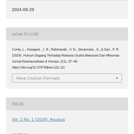
2024-08-29
HOW TO CITE
Corita, L., Hutagaol , J. B., Rahmanda , V. N., Simarmata , S., & Sari , P. R.
(2024). Hukum Dagang Terhadap Rahasia Usaha Makanan Dan Minuman .
Jurnal Kewirausahaan & Inovasi
,
2
(1), 37–40.
https://doi.org/10.37676/jkwi.v2i1.111
More Citation Formats
ISSUE
Vol. 2 No. 1 (2024): Agustus