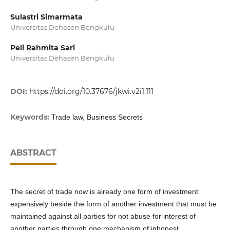
Sulastri Simarmata
Universitas Dehasen Bengkulu
Peli Rahmita Sari
Universitas Dehasen Bengkulu
DOI:
https://doi.org/10.37676/jkwi.v2i1.111
Keywords:
Trade law, Business Secrets
ABSTRACT
The secret of trade now is already one form of investment
expensively beside the form of another investment that must be
maintained against all parties for not abuse for interest of
another parties through one mechanism of inhonest