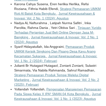
Karona Cahya Susena, Eren herlika Herlika, Refsi
Roziana, Fithria Habib Efendi,
Strategi Pemasaran UMKM
Roti Al Batsit Kota Bengkulu
,
Jurnal Kewirausahaan &
Inovasi: Vol. 2 No. 1 (2024): Agustus
Nadya AL Nafturahma , Latipah Nurma Safitri , Inka
Parolita, Rahma Dania , Yetri Oktiva Sari ,
Tinjauan Yuridis
Terhadap Perjanjian Jual Beli Online Dengan Jasa M-
Bangking
,
Jurnal Kewirausahaan & Inovasi: Vol. 2 No. 1
(2024): Agustus
Syarif Hidayatullah, Ida Anggraini,
Pemasaran Produk
UMKM Keripik Singkong Dan Pisang Desa Kayu Arang
Kecamatan Sukaraja
,
Jurnal Kewirausahaan & Inovasi:
Vol. 1 No. 2 (2024): Februari
Julianti Br Hutagaol Hutagaol, Zoniarti Zoniarti, Sulastri
Simarmata, Via Nabila Rahmanda, Sahrul Ramadhan,
Strategi Pemasaran Produk Tempe Melelui Digital
Marketing
,
Jurnal Kewirausahaan & Inovasi: Vol. 2 No. 2
(2025): Februari
Yollandah Yollandah,
Pengenalan Manajemen Pemasaran
Pada Siswa Kelas X IPA³ SMAN 04 Kota Bengkulu
,
Jurnal
Kewirausahaan & Inovasi: Vol. 1 No. 1 (2023): Agustus