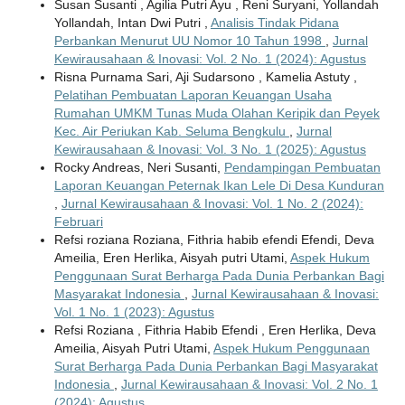
Susan Susanti , Agilia Putri Ayu , Reni Suryani, Yollandah
Yollandah, Intan Dwi Putri ,
Analisis Tindak Pidana
Perbankan Menurut UU Nomor 10 Tahun 1998
,
Jurnal
Kewirausahaan & Inovasi: Vol. 2 No. 1 (2024): Agustus
Risna Purnama Sari, Aji Sudarsono , Kamelia Astuty ,
Pelatihan Pembuatan Laporan Keuangan Usaha
Rumahan UMKM Tunas Muda Olahan Keripik dan Peyek
Kec. Air Periukan Kab. Seluma Bengkulu
,
Jurnal
Kewirausahaan & Inovasi: Vol. 3 No. 1 (2025): Agustus
Rocky Andreas, Neri Susanti,
Pendampingan Pembuatan
Laporan Keuangan Peternak Ikan Lele Di Desa Kunduran
,
Jurnal Kewirausahaan & Inovasi: Vol. 1 No. 2 (2024):
Februari
Refsi roziana Roziana, Fithria habib efendi Efendi, Deva
Ameilia, Eren Herlika, Aisyah putri Utami,
Aspek Hukum
Penggunaan Surat Berharga Pada Dunia Perbankan Bagi
Masyarakat Indonesia
,
Jurnal Kewirausahaan & Inovasi:
Vol. 1 No. 1 (2023): Agustus
Refsi Roziana , Fithria Habib Efendi , Eren Herlika, Deva
Ameilia, Aisyah Putri Utami,
Aspek Hukum Penggunaan
Surat Berharga Pada Dunia Perbankan Bagi Masyarakat
Indonesia
,
Jurnal Kewirausahaan & Inovasi: Vol. 2 No. 1
(2024): Agustus