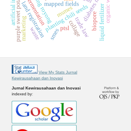
diabetes mellitus
gotong royong
organic waste
purple sweet potato
fermentation
mapped fields
land registration
planting chili seeds
liquid fertilizer
msmes
biopore
marketing
trade law
collage
ptsl
waste
smes
View My Stats Jurnal
Kewirausahaan dan Inovasi
Jurnal Kewirausahaan dan Inovasi
indexed by: