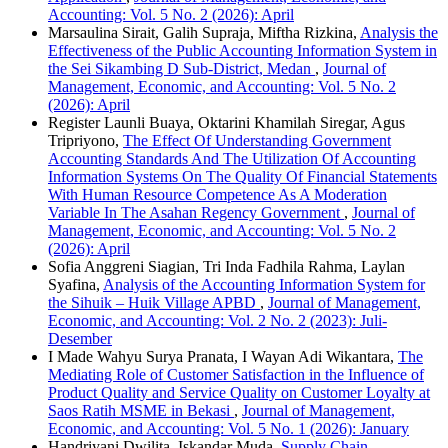
Accounting: Vol. 5 No. 2 (2026): April
Marsaulina Sirait, Galih Supraja, Miftha Rizkina,
Analysis the
Effectiveness of the Public Accounting Information System in
the Sei Sikambing D Sub-District, Medan
,
Journal of
Management, Economic, and Accounting: Vol. 5 No. 2
(2026): April
Register Launli Buaya, Oktarini Khamilah Siregar, Agus
Tripriyono,
The Effect Of Understanding Government
Accounting Standards And The Utilization Of Accounting
Information Systems On The Quality Of Financial Statements
With Human Resource Competence As A Moderation
Variable In The Asahan Regency Government
,
Journal of
Management, Economic, and Accounting: Vol. 5 No. 2
(2026): April
Sofia Anggreni Siagian, Tri Inda Fadhila Rahma, Laylan
Syafina,
Analysis of the Accounting Information System for
the Sihuik – Huik Village APBD
,
Journal of Management,
Economic, and Accounting: Vol. 2 No. 2 (2023): Juli-
Desember
I Made Wahyu Surya Pranata, I Wayan Adi Wikantara,
The
Mediating Role of Customer Satisfaction in the Influence of
Product Quality and Service Quality on Customer Loyalty at
Saos Ratih MSME in Bekasi
,
Journal of Management,
Economic, and Accounting: Vol. 5 No. 1 (2026): January
Handriyani Dwilita, Iskandar Muda,
Supply Chain