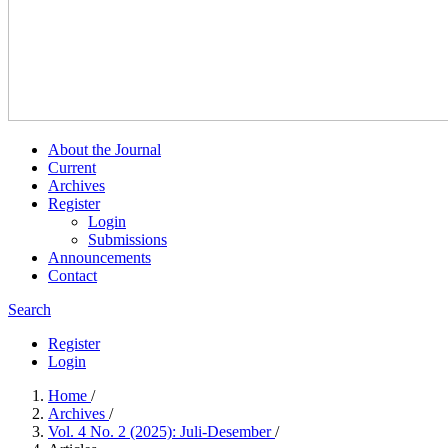
About the Journal
Current
Archives
Register
Login
Submissions
Announcements
Contact
Search
Register
Login
Home
/
Archives
/
Vol. 4 No. 2 (2025): Juli-Desember
/