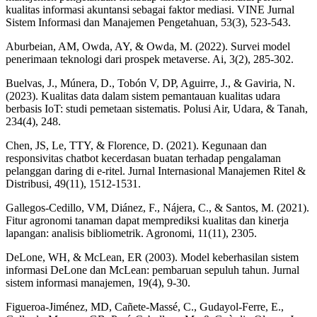
kualitas informasi akuntansi sebagai faktor mediasi. VINE Jurnal
Sistem Informasi dan Manajemen Pengetahuan, 53(3), 523-543.
Aburbeian, AM, Owda, AY, & Owda, M. (2022). Survei model
penerimaan teknologi dari prospek metaverse. Ai, 3(2), 285-302.
Buelvas, J., Múnera, D., Tobón V, DP, Aguirre, J., & Gaviria, N.
(2023). Kualitas data dalam sistem pemantauan kualitas udara
berbasis IoT: studi pemetaan sistematis. Polusi Air, Udara, & Tanah,
234(4), 248.
Chen, JS, Le, TTY, & Florence, D. (2021). Kegunaan dan
responsivitas chatbot kecerdasan buatan terhadap pengalaman
pelanggan daring di e-ritel. Jurnal Internasional Manajemen Ritel &
Distribusi, 49(11), 1512-1531.
Gallegos-Cedillo, VM, Diánez, F., Nájera, C., & Santos, M. (2021).
Fitur agronomi tanaman dapat memprediksi kualitas dan kinerja
lapangan: analisis bibliometrik. Agronomi, 11(11), 2305.
DeLone, WH, & McLean, ER (2003). Model keberhasilan sistem
informasi DeLone dan McLean: pembaruan sepuluh tahun. Jurnal
sistem informasi manajemen, 19(4), 9-30.
Figueroa-Jiménez, MD, Cañete-Massé, C., Gudayol-Ferre, E.,