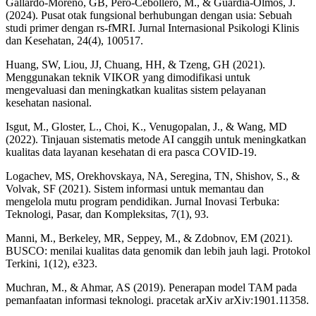
Gallardo-Moreno, GB, Peró-Cebollero, M., & Guàrdia-Olmos, J.
(2024). Pusat otak fungsional berhubungan dengan usia: Sebuah
studi primer dengan rs-fMRI. Jurnal Internasional Psikologi Klinis
dan Kesehatan, 24(4), 100517.
Huang, SW, Liou, JJ, Chuang, HH, & Tzeng, GH (2021).
Menggunakan teknik VIKOR yang dimodifikasi untuk
mengevaluasi dan meningkatkan kualitas sistem pelayanan
kesehatan nasional.
Isgut, M., Gloster, L., Choi, K., Venugopalan, J., & Wang, MD
(2022). Tinjauan sistematis metode AI canggih untuk meningkatkan
kualitas data layanan kesehatan di era pasca COVID-19.
Logachev, MS, Orekhovskaya, NA, Seregina, TN, Shishov, S., &
Volvak, SF (2021). Sistem informasi untuk memantau dan
mengelola mutu program pendidikan. Jurnal Inovasi Terbuka:
Teknologi, Pasar, dan Kompleksitas, 7(1), 93.
Manni, M., Berkeley, MR, Seppey, M., & Zdobnov, EM (2021).
BUSCO: menilai kualitas data genomik dan lebih jauh lagi. Protokol
Terkini, 1(12), e323.
Muchran, M., & Ahmar, AS (2019). Penerapan model TAM pada
pemanfaatan informasi teknologi. pracetak arXiv arXiv:1901.11358.