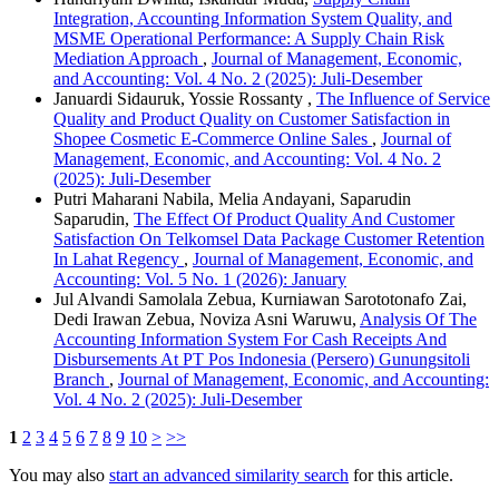
Integration, Accounting Information System Quality, and
MSME Operational Performance: A Supply Chain Risk
Mediation Approach
,
Journal of Management, Economic,
and Accounting: Vol. 4 No. 2 (2025): Juli-Desember
Januardi Sidauruk, Yossie Rossanty ,
The Influence of Service
Quality and Product Quality on Customer Satisfaction in
Shopee Cosmetic E-Commerce Online Sales
,
Journal of
Management, Economic, and Accounting: Vol. 4 No. 2
(2025): Juli-Desember
Putri Maharani Nabila, Melia Andayani, Saparudin
Saparudin,
The Effect Of Product Quality And Customer
Satisfaction On Telkomsel Data Package Customer Retention
In Lahat Regency
,
Journal of Management, Economic, and
Accounting: Vol. 5 No. 1 (2026): January
Jul Alvandi Samolala Zebua, Kurniawan Sarototonafo Zai,
Dedi Irawan Zebua, Noviza Asni Waruwu,
Analysis Of The
Accounting Information System For Cash Receipts And
Disbursements At PT Pos Indonesia (Persero) Gunungsitoli
Branch
,
Journal of Management, Economic, and Accounting:
Vol. 4 No. 2 (2025): Juli-Desember
1
2
3
4
5
6
7
8
9
10
>
>>
You may also
start an advanced similarity search
for this article.