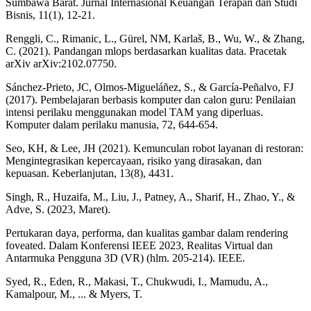
Sumbawa Barat. Jurnal Internasional Keuangan Terapan dan Studi
Bisnis, 11(1), 12-21.
Renggli, C., Rimanic, L., Gürel, NM, Karlaš, B., Wu, W., & Zhang,
C. (2021). Pandangan mlops berdasarkan kualitas data. Pracetak
arXiv arXiv:2102.07750.
Sánchez-Prieto, JC, Olmos-Migueláñez, S., & García-Peñalvo, FJ
(2017). Pembelajaran berbasis komputer dan calon guru: Penilaian
intensi perilaku menggunakan model TAM yang diperluas.
Komputer dalam perilaku manusia, 72, 644-654.
Seo, KH, & Lee, JH (2021). Kemunculan robot layanan di restoran:
Mengintegrasikan kepercayaan, risiko yang dirasakan, dan
kepuasan. Keberlanjutan, 13(8), 4431.
Singh, R., Huzaifa, M., Liu, J., Patney, A., Sharif, H., Zhao, Y., &
Adve, S. (2023, Maret).
Pertukaran daya, performa, dan kualitas gambar dalam rendering
foveated. Dalam Konferensi IEEE 2023, Realitas Virtual dan
Antarmuka Pengguna 3D (VR) (hlm. 205-214). IEEE.
Syed, R., Eden, R., Makasi, T., Chukwudi, I., Mamudu, A.,
Kamalpour, M., ... & Myers, T.