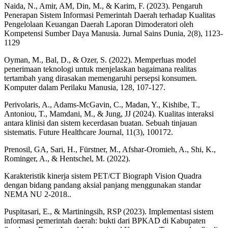
Naida, N., Amir, AM, Din, M., & Karim, F. (2023). Pengaruh
Penerapan Sistem Informasi Pemerintah Daerah terhadap Kualitas
Pengelolaan Keuangan Daerah Laporan Dimoderatori oleh
Kompetensi Sumber Daya Manusia. Jurnal Sains Dunia, 2(8), 1123-
1129
Oyman, M., Bal, D., & Ozer, S. (2022). Memperluas model
penerimaan teknologi untuk menjelaskan bagaimana realitas
tertambah yang dirasakan memengaruhi persepsi konsumen.
Komputer dalam Perilaku Manusia, 128, 107-127.
Perivolaris, A., Adams-McGavin, C., Madan, Y., Kishibe, T.,
Antoniou, T., Mamdani, M., & Jung, JJ (2024). Kualitas interaksi
antara klinisi dan sistem kecerdasan buatan. Sebuah tinjauan
sistematis. Future Healthcare Journal, 11(3), 100172.
Prenosil, GA, Sari, H., Fürstner, M., Afshar-Oromieh, A., Shi, K.,
Rominger, A., & Hentschel, M. (2022).
Karakteristik kinerja sistem PET/CT Biograph Vision Quadra
dengan bidang pandang aksial panjang menggunakan standar
NEMA NU 2-2018..
Puspitasari, E., & Martiningsih, RSP (2023). Implementasi sistem
informasi pemerintah daerah: bukti dari BPKAD di Kabupaten