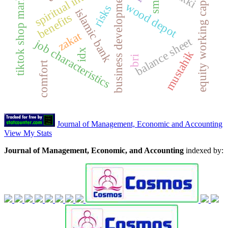
tiktok shop marketplace
equity working capital
business development
smes
wood depot
risks
islamic bank
benefits
zakat
balance sheet
job characteristics
idx
mustahik
bri
comfort
Journal of Management, Economic and Accounting
View My Stats
Journal of Management, Economic, and Accounting
indexed by: