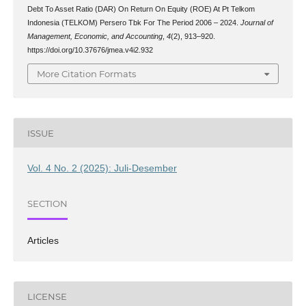
Debt To Asset Ratio (DAR) On Return On Equity (ROE) At Pt Telkom
Indonesia (TELKOM) Persero Tbk For The Period 2006 – 2024.
Journal of
Management, Economic, and Accounting
,
4
(2), 913–920.
https://doi.org/10.37676/jmea.v4i2.932
More Citation Formats
ISSUE
Vol. 4 No. 2 (2025): Juli-Desember
SECTION
Articles
LICENSE