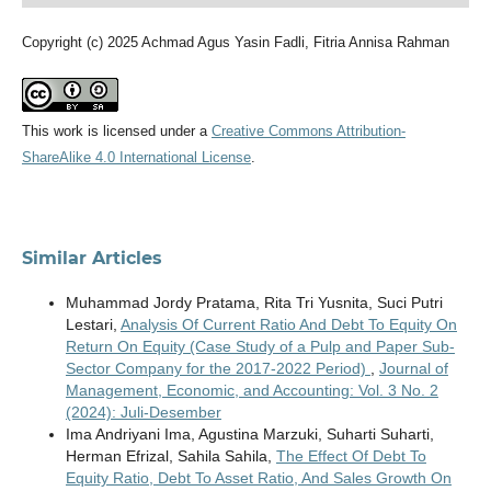
Copyright (c) 2025 Achmad Agus Yasin Fadli, Fitria Annisa Rahman
This work is licensed under a
Creative Commons Attribution-
ShareAlike 4.0 International License
.
Similar Articles
Muhammad Jordy Pratama, Rita Tri Yusnita, Suci Putri
Lestari,
Analysis Of Current Ratio And Debt To Equity On
Return On Equity (Case Study of a Pulp and Paper Sub-
Sector Company for the 2017-2022 Period)
,
Journal of
Management, Economic, and Accounting: Vol. 3 No. 2
(2024): Juli-Desember
Ima Andriyani Ima, Agustina Marzuki, Suharti Suharti,
Herman Efrizal, Sahila Sahila,
The Effect Of Debt To
Equity Ratio, Debt To Asset Ratio, And Sales Growth On