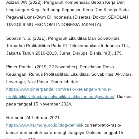
Azizah, AN (2022). Pengaruh Kompensasi, Beban Kerja Dan
Lingkungan Kerja Terhadap Kepuasan Kerja Dan Kinerja Pada
Pegawai Lkms-Bwm Di Indonesia (Disertasi Doktor, SEKOLAH
TINGGI ILMU EKONOMI INDONESIA JAKARTA)
Supatmin, S. (2021). Pengaruh Likuiditas Dan Solvabilitas
Terhadap Profitabilitas Pada PT Telekomunikasi Indonesia Tbk,
Jakarta Tahun 2010-2019. Jurnal Disrupsi Bisnis, 4(3), 179.
Pinter Pandai. (2019, 22 November). Penjelasan Rasio
Keuangan: Rumus Profitabilitas, Likuiditas, Solvabilitas, Aktivitas,
Leverage, Nilai Pasar. Diperoleh dari
https://www.pinterpandai.com/rasio-keuangan-rumus-
profitabilitas-likuidasi-solvabilitas-aktivitas-soaljawaban/
. Diakses
pada tanggal 15 November 2024.
Harmoni. 24 Februari 2021.
https://www.harmony.co.id/blog/definisi-
current-ratio-rasio-
lancar-dan-contoh-cara-menghitungnya Diakses tanggal 15