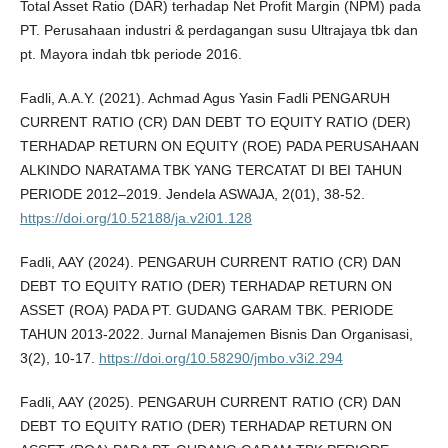
Total Asset Ratio (DAR) terhadap Net Profit Margin (NPM) pada
PT. Perusahaan industri & perdagangan susu Ultrajaya tbk dan
pt. Mayora indah tbk periode 2016.
Fadli, A.A.Y. (2021). Achmad Agus Yasin Fadli PENGARUH
CURRENT RATIO (CR) DAN DEBT TO EQUITY RATIO (DER)
TERHADAP RETURN ON EQUITY (ROE) PADA PERUSAHAAN
ALKINDO NARATAMA TBK YANG TERCATAT DI BEI TAHUN
PERIODE 2012–2019. Jendela ASWAJA, 2(01), 38-52.
https://doi.org/10.52188/ja.v2i01.128
Fadli, AAY (2024). PENGARUH CURRENT RATIO (CR) DAN
DEBT TO EQUITY RATIO (DER) TERHADAP RETURN ON
ASSET (ROA) PADA PT. GUDANG GARAM TBK. PERIODE
TAHUN 2013-2022. Jurnal Manajemen Bisnis Dan Organisasi,
3(2), 10-17.
https://doi.org/10.58290/jmbo.v3i2.294
Fadli, AAY (2025). PENGARUH CURRENT RATIO (CR) DAN
DEBT TO EQUITY RATIO (DER) TERHADAP RETURN ON