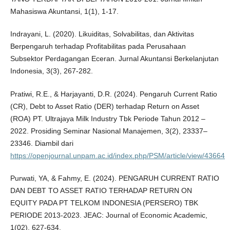
Mahasiswa Akuntansi, 1(1), 1-17.
Indrayani, L. (2020). Likuiditas, Solvabilitas, dan Aktivitas
Berpengaruh terhadap Profitabilitas pada Perusahaan
Subsektor Perdagangan Eceran. Jurnal Akuntansi Berkelanjutan
Indonesia, 3(3), 267-282.
Pratiwi, R.E., & Harjayanti, D.R. (2024). Pengaruh Current Ratio
(CR), Debt to Asset Ratio (DER) terhadap Return on Asset
(ROA) PT. Ultrajaya Milk Industry Tbk Periode Tahun 2012 –
2022. Prosiding Seminar Nasional Manajemen, 3(2), 23337–
23346. Diambil dari
https://openjournal.unpam.ac.id/index.php/PSM/article/view/43664
Purwati, YA, & Fahmy, E. (2024). PENGARUH CURRENT RATIO
DAN DEBT TO ASSET RATIO TERHADAP RETURN ON
EQUITY PADA PT TELKOM INDONESIA (PERSERO) TBK
PERIODE 2013-2023. JEAC: Journal of Economic Academic,
1(02), 627-634.