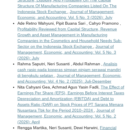
Structure, Liquidity, And Profitability On The Capital
Structure Of Manufacturing Companies Listed On The
Indonesia Stock Exchange
,
Journal of Management,
Economic, and Accounting: Vol. 5 No. 3 (2026): July
Ade Retno Wahyuni, Pipit Buana Sari , Cahyo Pramono ,
Profitability Reviewed from Capital Structure, Revenue
Growth and Asset Management in Manufacturing
Companies in the Cosmetics and Household Needs Sub-
Sector on the Indonesia Stock Exchange
,
Journal of
Management, Economic, and Accounting: Vol. 5 No. 3
(2026): July
Rahma Saputri, Neri Susanti , Abdul Rahman ,
Analisis
cash rasio pada koperas simpan pinjam serawai mandiri
di bengkulu selatan
,
Journal of Management, Economic,
and Accounting: Vol. 4 No. 2 (2025): Juli-Desember
Nita Cahyani Gea, Achmad Agus Yasin Fadli,
The Effect of
Earnings Per Share (EPS), Earnings Before Interest Taxes
Depreciation and Amortization (EBITDA) and Debt to
Assets Ratio (DAR) on Stock Prices of PT Sarana Menara
Nusantara Tbk for the Period 2010–2024
,
Journal of
Management, Economic, and Accounting: Vol. 5 No. 2
(2026): April
Rengga Martika, Neri Susanti, Dewi Harwini,
Financial