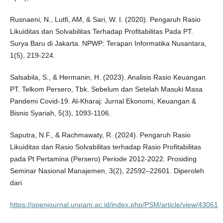
Rusnaeni, N., Lutfi, AM, & Sari, W. I. (2020). Pengaruh Rasio
Likuiditas dan Solvabilitas Terhadap Profitabilitas Pada PT.
Surya Baru di Jakarta. NPWP: Terapan Informatika Nusantara,
1(5), 219-224.
Salsabila, S., & Hermanin, H. (2023). Analisis Rasio Keuangan
PT. Telkom Persero, Tbk. Sebelum dan Setelah Masuki Masa
Pandemi Covid-19. Al-Kharaj: Jurnal Ekonomi, Keuangan &
Bisnis Syariah, 5(3), 1093-1106.
Saputra, N.F., & Rachmawaty, R. (2024). Pengaruh Rasio
Likuiditas dan Rasio Solvabilitas terhadap Rasio Profitabilitas
pada Pt Pertamina (Persero) Periode 2012-2022. Prosiding
Seminar Nasional Manajemen, 3(2), 22592–22601. Diperoleh
dari
https://openjournal.unpam.ac.id/index.php/PSM/article/view/43061