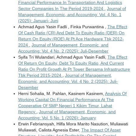
Financial Performance In Transportation And Logistics
Sector Companies In The Period 2019-2024
,
Journal of
Management, Economic, and Accounting: Vol. 4 No. 1
(2025): Januari- Juni
Achmad Agus Yasin Fadli , Finka Purwantina ,
The Effect
Of Cash Ratio (CR) And Debt To Equity Ratio (DER) On
Return On Equity (ROE) At Pt Ace Hardware Tbk 2012-
2024
,
Journal of Management, Economic, and
Accounting: Vol. 4 No. 2 (2025): Juli-Desember
Syifa Tri Wulandari, Achmad Agus Yasin Fadli,
The Effect
Of Return On Equity, Debt To Equity Ratio, And Current
Ratio On Profit Growth At Pt Tower Bersama Infrastructure
Tbk Period 2015-2024
,
Journal of Management,
Economic, and Accounting: Vol. 4 No. 2 (2025): Juli-
Desember
Herni Sohalia, M. Pahlan, Kasinem Kasinem,
Analysis Of
Working Capital On Financial Performance At The
Cooperative Of SMP Negeri 1 Kikim Timur, Lahat
Regency
,
Journal of Management, Economic, and
Accounting: Vol. 5 No. 1 (2026): January
Erwin Febriansyah, Hilfa Mora Marito Nasution, Muliawati
Muliawati, Calista Agnesia Ester,
The Impact Of Asset