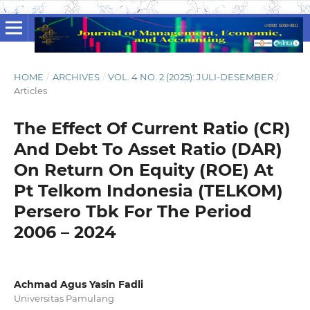
HOME
/
ARCHIVES
/
VOL. 4 NO. 2 (2025): JULI-DESEMBER
/
Articles
The Effect Of Current Ratio (CR)
And Debt To Asset Ratio (DAR)
On Return On Equity (ROE) At
Pt Telkom Indonesia (TELKOM)
Persero Tbk For The Period
2006 – 2024
Achmad Agus Yasin Fadli
Universitas Pamulang