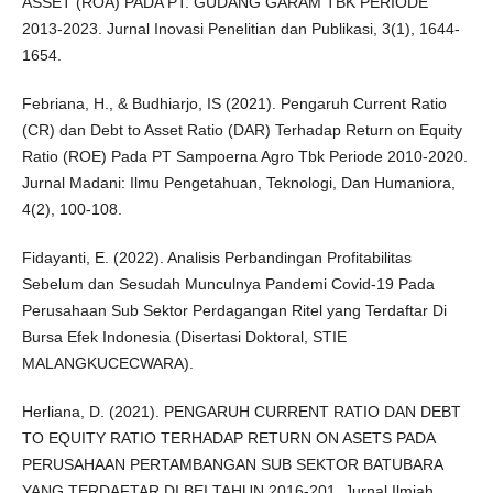
ASSET (ROA) PADA PT. GUDANG GARAM TBK PERIODE
2013-2023. Jurnal Inovasi Penelitian dan Publikasi, 3(1), 1644-
1654.
Febriana, H., & Budhiarjo, IS (2021). Pengaruh Current Ratio
(CR) dan Debt to Asset Ratio (DAR) Terhadap Return on Equity
Ratio (ROE) Pada PT Sampoerna Agro Tbk Periode 2010-2020.
Jurnal Madani: Ilmu Pengetahuan, Teknologi, Dan Humaniora,
4(2), 100-108.
Fidayanti, E. (2022). Analisis Perbandingan Profitabilitas
Sebelum dan Sesudah Munculnya Pandemi Covid-19 Pada
Perusahaan Sub Sektor Perdagangan Ritel yang Terdaftar Di
Bursa Efek Indonesia (Disertasi Doktoral, STIE
MALANGKUCECWARA).
Herliana, D. (2021). PENGARUH CURRENT RATIO DAN DEBT
TO EQUITY RATIO TERHADAP RETURN ON ASETS PADA
PERUSAHAAN PERTAMBANGAN SUB SEKTOR BATUBARA
YANG TERDAFTAR DI BEI TAHUN 2016-201. Jurnal Ilmiah