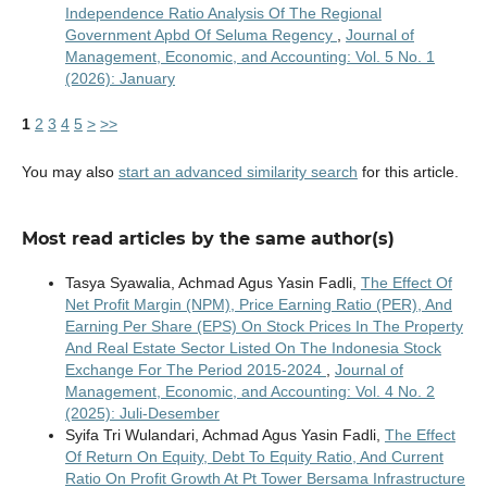
Independence Ratio Analysis Of The Regional
Government Apbd Of Seluma Regency
,
Journal of
Management, Economic, and Accounting: Vol. 5 No. 1
(2026): January
1
2
3
4
5
>
>>
You may also
start an advanced similarity search
for this article.
Most read articles by the same author(s)
Tasya Syawalia, Achmad Agus Yasin Fadli,
The Effect Of
Net Profit Margin (NPM), Price Earning Ratio (PER), And
Earning Per Share (EPS) On Stock Prices In The Property
And Real Estate Sector Listed On The Indonesia Stock
Exchange For The Period 2015-2024
,
Journal of
Management, Economic, and Accounting: Vol. 4 No. 2
(2025): Juli-Desember
Syifa Tri Wulandari, Achmad Agus Yasin Fadli,
The Effect
Of Return On Equity, Debt To Equity Ratio, And Current
Ratio On Profit Growth At Pt Tower Bersama Infrastructure