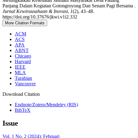
Meningkatkan Kesehatan Jasmani Masyarakat Desa Padang
Panjang Dalam Kegiatan Gotongroyong Dan Senam Pagi Bersama .
Jurnal Kewirausahaan & Inovasi
,
1
(2), 43–48.
https://doi.org/10.37676/jkwi.v1i2.332
More Citation Formats
ACM
ACS
APA
ABNT
Chicago
Harvard
IEEE
MLA
Turabian
Vancouver
Download Citation
Endnote/Zotero/Mendeley (RIS)
BibTeX
Issue
Vol. 1 No. 2 (2024): Februari