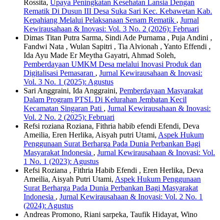
Rossita,
Upaya Peningkatan Kesehatan Lansia Dengan
Rematik Di Dusun III Desa Suka Sari Kec. Kebawetan Kab.
Kepahiang Melalui Pelaksanaan Senam Rematik
,
Jurnal
Kewirausahaan & Inovasi: Vol. 3 No. 2 (2026): Februari
Dimas Titan Putra Sarma, Sindi Ade Purnama , Puja Andini ,
Fandwi Nata , Wulan Sapitri , Tia Alvionah , Yanto Effendi ,
Ida Ayu Made Er Meytha Gayatri, Ahmad Soleh,
Pemberdayaan UMKM Desa melalui Inovasi Produk dan
Digitalisasi Pemasaran
,
Jurnal Kewirausahaan & Inovasi:
Vol. 3 No. 1 (2025): Agustus
Sari Anggraini, Ida Anggraini,
Pemberdayaan Masyarakat
Dalam Program PTSL Di Kelurahan Jembatan Kecil
Kecamatan Singaran Pati
,
Jurnal Kewirausahaan & Inovasi:
Vol. 2 No. 2 (2025): Februari
Refsi roziana Roziana, Fithria habib efendi Efendi, Deva
Ameilia, Eren Herlika, Aisyah putri Utami,
Aspek Hukum
Penggunaan Surat Berharga Pada Dunia Perbankan Bagi
Masyarakat Indonesia
,
Jurnal Kewirausahaan & Inovasi: Vol.
1 No. 1 (2023): Agustus
Refsi Roziana , Fithria Habib Efendi , Eren Herlika, Deva
Ameilia, Aisyah Putri Utami,
Aspek Hukum Penggunaan
Surat Berharga Pada Dunia Perbankan Bagi Masyarakat
Indonesia
,
Jurnal Kewirausahaan & Inovasi: Vol. 2 No. 1
(2024): Agustus
Andreas Promono, Riani sarpeka, Taufik Hidayat, Wino