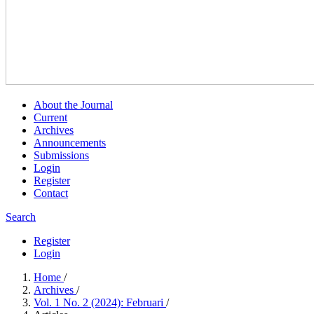
About the Journal
Current
Archives
Announcements
Submissions
Login
Register
Contact
Search
Register
Login
Home
/
Archives
/
Vol. 1 No. 2 (2024): Februari
/