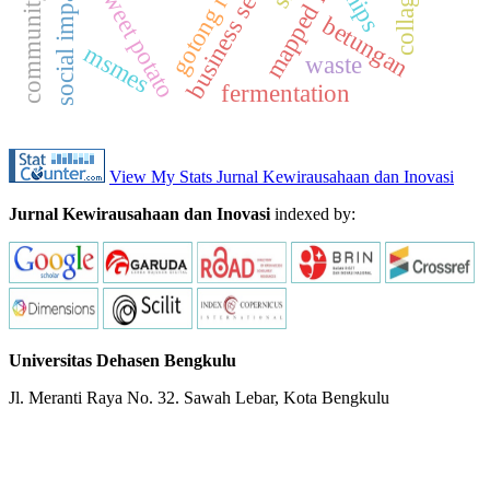
purple sweet potato
gotong royong
mapped fields
business secrets
social impact
chips
collage
betungan
msmes
waste
fermentation
View My Stats Jurnal Kewirausahaan dan Inovasi
Jurnal Kewirausahaan dan Inovasi
indexed by:
Universitas Dehasen Bengkulu
Jl. Meranti Raya No. 32. Sawah Lebar, Kota Bengkulu