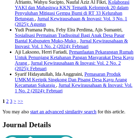
Afrianto, Wahyu Sucipto, Naufal Aziz Al Fikri,
Kolaborasi
YAKI dan Mahasiswa KKN Tematik Kelompok 20 dalam
Penyuluhan Mitigasi Gempa Bumi di RT 33 Kelurahan
Betungan
,
Jurnal Kewirausahaan & Inovasi: Vol. 3 No. 1
(2025): Agustus
Yudi Pramana Putra, Feby Elra Perdima, Ajis Sumantri,
Sosialisasi Permainan Tradisoinal Bagi Anak Desa Pasar
Bantal Kabupaten Muko-Muko
,
Jurnal Kewirausahaan &
Inovasi: Vol. 1 No. 2 (2024): Februari
Aji Laksono, Herri Fariadi,
Pemanfaatan Pekarangan Rumah
Untuk Penunjang Ketahanan Pangan Masyarakat Desa Kayu
Arang
,
Jurnal Kewirausahaan & Inovasi: Vol. 2 No. 2
(2025): Februari
Syarif Hidayatullah, Ida Anggraini,
Pemasaran Produk
UMKM Keripik Singkong Dan Pisang Desa Kayu Arang
Kecamatan Sukaraja
,
Jurnal Kewirausahaan & Inovasi: Vol.
1 No. 2 (2024): Februari
1
2
3
>
>>
You may also
start an advanced similarity search
for this article.
Journal Details