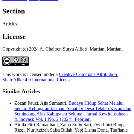
Section
Articles
License
Copyright (c) 2024 A. Chaltren Surya Alfiqri, Martiani Martiani
This work is licensed under a
Creative Commons Attribution-
ShareAlike 4.0 International License
.
Similar Articles
Zozan Pauzi, Ajis Sumantri,
Budaya Hidup Sehat Melalui
Senam Kebugaran Jasmani Sehat Di Desa Telatan Kecamatan
Semindang Alas Kabupaten Seluma
,
Jurnal Kewirausahaan
& Inovasi: Vol. 1 No. 2 (2024): Februari
Aidila Fitri Ramadhani, Zalpa Entin Sari, Dwi Putri Bunga
Rizqi, Nur Azizah Salsa Billah, Yepi Lisma Dona, Taufianie