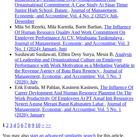
Organisational Commitment: A Case Study At Sinar Timur
Junior High School, Batam
,
Journal of Management,
Economic, and Accounting: Vol. 4 No. 2 (2025): Juli-
Desember
Mila Sri Rezeki, Mila Karmila, Barin Barlian,
The Influence
Of Human Resource Quality And Work Commitment On
Employee Performance At CV. Wirabuana Tasikmalaya
,
Journal of Management, Economic, and Accounting: Vol. 3
No. 1 (2024): Januari- Juni
Susilawati Susilawati, Elfitra Desy Surya, Mesra B,
Analysis
of Leadership and Organizational Culture on Employee
Performance with Work Motivation as a Mediating Variable in
the Revenue Agency of Batu Bara Regency
,
Journal of
Management, Economic, and Accounting: Vol. 5 No. 3
(2026): July
Erik Estrada, M Pahlan, Kasinem Kasinem,
The Influence Of
Career Devlopment And Human Resource Planning On The
Work Productivity Of Employees At PT Ansaf Inti Resources
Negeri Agung Merapi Barat Kabupaten Lahat
,
Journal of
Management, Economic, and Accounting: Vol. 5 No. 1
(2026): January
1
2
3
4
5
6
7
8
9
10
>
>>
You may also
start an advanced similarity search
for this article.