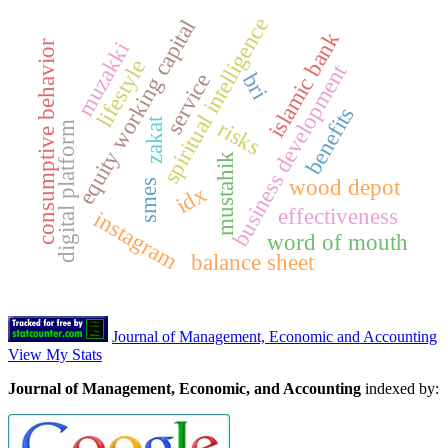
spiritual intelligence
equity working capital
islamic bank
muzakki
consumptive behavior
lifestyle
business development
bri
service
benefits
zakat
risks
digital platform
mustahik
wood depot
smes
idx
effectiveness
instagram
word of mouth
balance sheet
Journal of Management, Economic and Accounting
View My Stats
Journal of Management, Economic, and Accounting
indexed by: