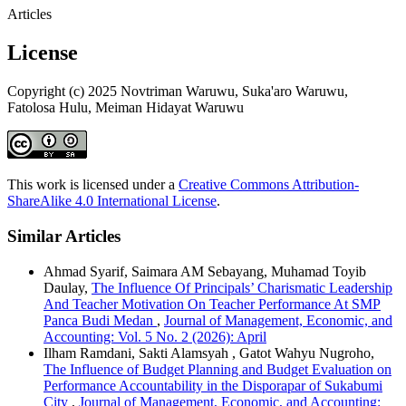
Articles
License
Copyright (c) 2025 Novtriman Waruwu, Suka'aro Waruwu,
Fatolosa Hulu, Meiman Hidayat Waruwu
This work is licensed under a
Creative Commons Attribution-
ShareAlike 4.0 International License
.
Similar Articles
Ahmad Syarif, Saimara AM Sebayang, Muhamad Toyib
Daulay,
The Influence Of Principals’ Charismatic Leadership
And Teacher Motivation On Teacher Performance At SMP
Panca Budi Medan
,
Journal of Management, Economic, and
Accounting: Vol. 5 No. 2 (2026): April
Ilham Ramdani, Sakti Alamsyah , Gatot Wahyu Nugroho,
The Influence of Budget Planning and Budget Evaluation on
Performance Accountability in the Disporapar of Sukabumi
City
,
Journal of Management, Economic, and Accounting: