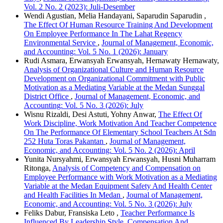
Vol. 2 No. 2 (2023): Juli-Desember
Wendi Agustian, Melia Handayani, Saparudin Saparudin ,
The Effect Of Human Resource Training And Development
On Employee Performance In The Lahat Regency
Environmental Service
,
Journal of Management, Economic,
and Accounting: Vol. 5 No. 1 (2026): January
Rudi Asmara, Erwansyah Erwansyah, Hernawaty Hernawaty,
Analysis of Organizational Culture and Human Resource
Development on Organizational Commitment with Public
Motivation as a Mediating Variable at the Medan Sunggal
District Office
,
Journal of Management, Economic, and
Accounting: Vol. 5 No. 3 (2026): July
Wisnu Rizaldi, Desi Astuti, Yohny Anwar,
The Effect Of
Work Discipline, Work Motivation And Teacher Competence
On The Performance Of Elementary School Teachers At Sdn
252 Huta Toras Pakantan
,
Journal of Management,
Economic, and Accounting: Vol. 5 No. 2 (2026): April
Yunita Nursyahmi, Erwansyah Erwansyah, Husni Muharram
Ritonga,
Analysis of Competency and Compensation on
Employee Performance with Work Motivation as a Mediating
Variable at the Medan Equipment Safety And Health Center
and Health Facilities In Medan
,
Journal of Management,
Economic, and Accounting: Vol. 5 No. 3 (2026): July
Feliks Dabur, Fransiska Leto ,
Teacher Performance Is
Influenced By Leadership Style, Compensation And