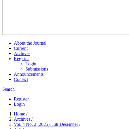
About the Journal
Current
Archives
Register
Login
Submissions
Announcements
Contact
Search
Register
Login
Home
/
Archives
/
Vol. 4 No. 2 (2025): Juli-Desember
/