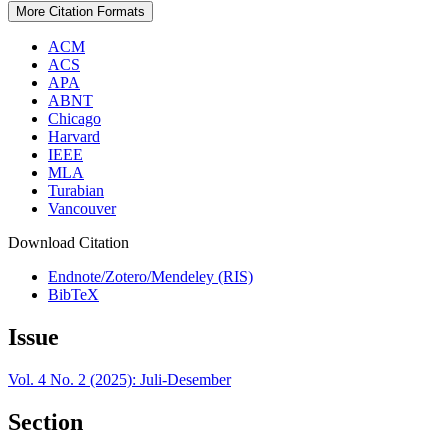
More Citation Formats
ACM
ACS
APA
ABNT
Chicago
Harvard
IEEE
MLA
Turabian
Vancouver
Download Citation
Endnote/Zotero/Mendeley (RIS)
BibTeX
Issue
Vol. 4 No. 2 (2025): Juli-Desember
Section