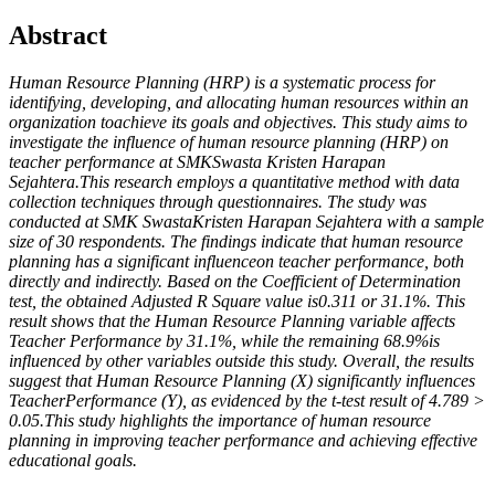
Abstract
Human
Resource
Planning
(HRP)
is
a
systematic
process
for
identifying,
developing,
and
allocating
human
resources
within
an
organization
to
achieve
its
goals
and
objectives.
This
study
aims
to
investigate
the
influence
of
human
resource
planning
(HRP)
on
teacher
performance
at
SMK
Swasta
Kristen
Harapan
Sejahtera.
This
research
employs
a
quantitative
method
with
data
collection
techniques
through
questionnaires.
The
study
was
conducted
at
SMK
Swasta
Kristen
Harapan
Sejahtera
with
a
sample
size
of
30
respondents.
The
findings
indicate
that
human
resource
planning
has
a
significant
influence
on
teacher
performance,
both
directly
and
indirectly.
Based
on
the
Coefficient
of
Determination
test,
the
obtained
Adjusted
R
Square
value
is
0.311
or
31.1%.
This
result
shows
that
the
Human
Resource
Planning
variable
affects
Teacher
Performance
by
31.1%,
while
the
remaining
68.9%
is
influenced
by
other
variables
outside
this
study.
Overall,
the
results
suggest
that
Human
Resource
Planning
(X)
significantly
influences
Teacher
Performance
(Y),
as
evidenced
by
the
t-test
result
of
4.789
>
0.05.
This
study
highlights
the
importance
of
human
resource
planning
in
improving
teacher
performance
and
achieving
effective
educational
goals.