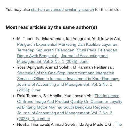
You may also
start an advanced similarity search
for this article.
Most read articles by the same author(s)
M. Thoriq Fadhlurrahman, Ida Anggriani, Yudi Irawan Abi,
Pengaruh Experiential Marketing Dan Kualitas Layanan
Terhadap Kepuasan Pelanggan (Studi Pada Pelanggan
Dapur Ayek Bengkulu)
,
Journal of Accounting and
Management: Vol. 2 No. 1 (2025): June
Yossi Apriyanti, Ahmad Soleh , M Rahman Febliansa ,
Strategies of the One-Stop Investment and Integrated
Services Office to Increase Investment in Kaur Regency
,
Journal of Accounting and Management: Vol. 2 No. 1
(2025): June
Roki Tanama, Siti Hanila , Yudi Irawan Abi,
The Influence
Of Brand Image And Product Quality On Customer Loyalty
At Bintang Motor Manna, South Bengkulu Regency
,
Journal of Accounting and Management: Vol. 2 No. 2
(2025): December
Novika Trisnawati, Ahmad Soleh , Ida Ayu Made E G ,
The