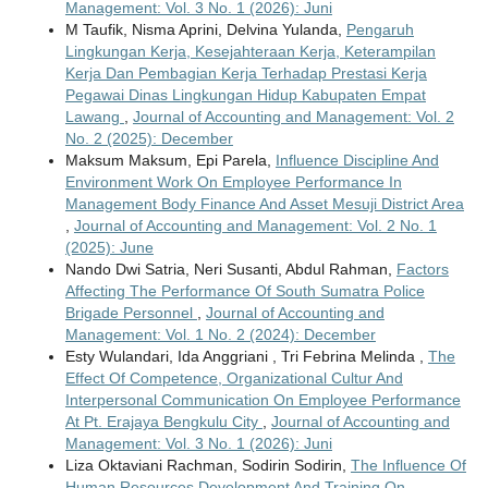
Management: Vol. 3 No. 1 (2026): Juni
M Taufik, Nisma Aprini, Delvina Yulanda,
Pengaruh
Lingkungan Kerja, Kesejahteraan Kerja, Keterampilan
Kerja Dan Pembagian Kerja Terhadap Prestasi Kerja
Pegawai Dinas Lingkungan Hidup Kabupaten Empat
Lawang
,
Journal of Accounting and Management: Vol. 2
No. 2 (2025): December
Maksum Maksum, Epi Parela,
Influence Discipline And
Environment Work On Employee Performance In
Management Body Finance And Asset Mesuji District Area
,
Journal of Accounting and Management: Vol. 2 No. 1
(2025): June
Nando Dwi Satria, Neri Susanti, Abdul Rahman,
Factors
Affecting The Performance Of South Sumatra Police
Brigade Personnel
,
Journal of Accounting and
Management: Vol. 1 No. 2 (2024): December
Esty Wulandari, Ida Anggriani , Tri Febrina Melinda ,
The
Effect Of Competence, Organizational Cultur And
Interpersonal Communication On Employee Performance
At Pt. Erajaya Bengkulu City
,
Journal of Accounting and
Management: Vol. 3 No. 1 (2026): Juni
Liza Oktaviani Rachman, Sodirin Sodirin,
The Influence Of
Human Resources Development And Training On