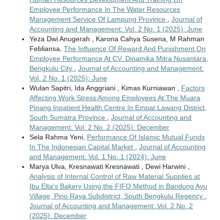
Employee Performance In The Water Resources
Management Service Of Lampung Province
,
Journal of
Accounting and Management: Vol. 2 No. 1 (2025): June
Yeza Dwi Anugerah , Karona Cahya Susena, M Rahman
Febliansa,
The Influence Of Reward And Punishment On
Employee Performance At CV. Dinamika Mitra Nusantara,
Bengkulu City
,
Journal of Accounting and Management:
Vol. 2 No. 1 (2025): June
Wulan Sapitri, Ida Anggriani , Kimas Kurniawan ,
Factors
Affecting Work Stress Among Employees At The Muara
Pinang Inpatient Health Centre In Empat Lawang District,
South Sumatra Province
,
Journal of Accounting and
Management: Vol. 2 No. 2 (2025): December
Sela Rahma Yeni,
Performance Of Islamic Mutual Funds
In The Indonesian Capital Market
,
Journal of Accounting
and Management: Vol. 1 No. 1 (2024): June
Marya Ulva, Kresnawati Kresnawati , Dewi Harwini ,
Analysis of Internal Control of Raw Material Supplies at
Ibu Elta's Bakery Using the FIFO Method in Bandung Ayu
Village, Pino Raya Subdistrict, South Bengkulu Regency
,
Journal of Accounting and Management: Vol. 2 No. 2
(2025): December