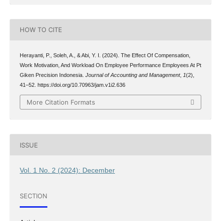
HOW TO CITE
Herayanti, P., Soleh, A., & Abi, Y. I. (2024). The Effect Of Compensation,
Work Motivation, And Workload On Employee Performance Employees At Pt
Giken Precision Indonesia.
Journal of Accounting and Management
,
1
(2),
41–52. https://doi.org/10.70963/jam.v1i2.636
More Citation Formats
ISSUE
Vol. 1 No. 2 (2024): December
SECTION