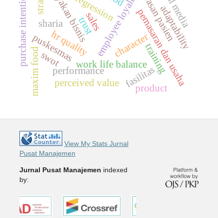
kelayakan bisnis
kepuasan pasien
purchase intention
employee loyalty
regression
m
a
adaptability
pemasaran dan usaha
sales
trust
sharia
hr quality
character
puskesmas
training
maxim food
swot
work life balance
fasilitas
performance
perceived value
product
View My Stats Jurnal
Pusat Manajemen
Jurnal Pusat Manajemen
indexed
by: