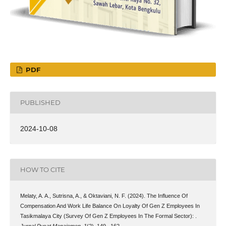
PDF
PUBLISHED
2024-10-08
HOW TO CITE
Melaty, A. A., Sutrisna, A., & Oktaviani, N. F. (2024). The Influence Of
Compensation And Work Life Balance On Loyalty Of Gen Z Employees In
Tasikmalaya City (Survey Of Gen Z Employees In The Formal Sector): .
Jurnal Pusat Manajemen
,
1
(2), 149 –162 .