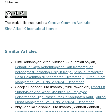
Oktaviani
This work is licensed under a
Creative Commons Attribution-
ShareAlike 4.0 International License
.
Similar Articles
Lutfi Robiansyah, Arga Sutrisna, Ai Kusmiati Asyiah,
Pengaruh Gaya Kepemimpinan Dan Kemampuan
Beradaptasi Terhadap Disiplin Kerja (Sensus Perangkat
Desa Pakemitan di Kecamatan Cikatomas)
,
Jurnal Pusat
Manajemen: Vol. 1 No. 2 (2024): Desember
Cecep Suhendar, Tito Irwanto , Yudi Irawan Abi,
Effect Of
Supervision And Work Discipline To Employee
Performance High Prosecutor Of Kabupaten Kaur
,
Jurnal
Pusat Manajemen: Vol. 1 No. 2 (2024): Desember
Aldy Andhika Salsabila, Tito Irwanto , Zoniarti Zoniarti ,
Factors Affecting Customer Loyalty at Bakso Anna Viral