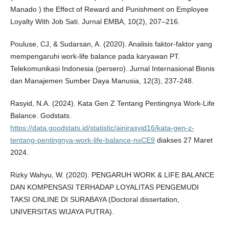
Manado ) the Effect of Reward and Punishment on Employee
Loyalty With Job Sati. Jurnal EMBA, 10(2), 207–216.
Pouluse, CJ, & Sudarsan, A. (2020). Analisis faktor-faktor yang
mempengaruhi work-life balance pada karyawan PT.
Telekomunikasi Indonesia (persero). Jurnal Internasional Bisnis
dan Manajemen Sumber Daya Manusia, 12(3), 237-248.
Rasyid, N.A. (2024). Kata Gen Z Tentang Pentingnya Work-Life
Balance. Godstats.
https://data.goodstats.id/statistic/ainirasyid16/kata-gen-z-
tentang-pentingnya-work-life-balance-nxCE9
diakses 27 Maret
2024.
Rizky Wahyu, W. (2020). PENGARUH WORK & LIFE BALANCE
DAN KOMPENSASI TERHADAP LOYALITAS PENGEMUDI
TAKSI ONLINE DI SURABAYA (Doctoral dissertation,
UNIVERSITAS WIJAYA PUTRA).