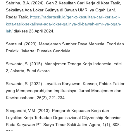
Sabrina, B.A. (2024). Gen Z Kesulitan Cari Kerja di Kota Tasik,
Sekalinya Ada Loker Gajinya di Bawah UMR, ya Ogah Lah!.
Radar Tasik.
https://radartasik.id/gen-z-kesulitan-cari-kerja-di-
kota-tasik-sekalinya-ada-loker-gajinya-di-bawah-umr-ya-ogah-
lah/
diakses 23 April 2024.
Samsuni. (2023). Manajemen Sumber Daya Manusia: Teori dan
Praktik. Jakarta: Pustaka Cendekia.
Siswanto, S. (2015). Manajemen Tenaga Kerja Indonesia, edisi.
2, Jakarta, Bumi Aksara.
Siswanto, S. (2022). Loyalitas Karyawan: Konsep, Faktor-Faktor
yang Mempengaruhi,dan Implikasinya. Jurnal Manajemen dan
Kewirausahaan, 26(2), 221-234.
Soegandhi, V.M. (2013). Pengaruh Kepuasan Kerja dan
Loyalitas Kerja Terhadap Organisazional Cityzenship Behavior
Pada Karyawan PT. Surya Timur Sakti Jatim. Agora, 1(1), 808-