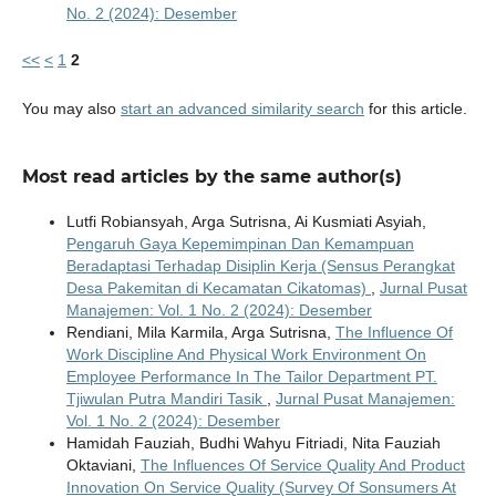
No. 2 (2024): Desember
<<
<
1
2
You may also
start an advanced similarity search
for this article.
Most read articles by the same author(s)
Lutfi Robiansyah, Arga Sutrisna, Ai Kusmiati Asyiah,
Pengaruh Gaya Kepemimpinan Dan Kemampuan
Beradaptasi Terhadap Disiplin Kerja (Sensus Perangkat
Desa Pakemitan di Kecamatan Cikatomas)
,
Jurnal Pusat
Manajemen: Vol. 1 No. 2 (2024): Desember
Rendiani, Mila Karmila, Arga Sutrisna,
The Influence Of
Work Discipline And Physical Work Environment On
Employee Performance In The Tailor Department PT.
Tjiwulan Putra Mandiri Tasik
,
Jurnal Pusat Manajemen:
Vol. 1 No. 2 (2024): Desember
Hamidah Fauziah, Budhi Wahyu Fitriadi, Nita Fauziah
Oktaviani,
The Influences Of Service Quality And Product
Innovation On Service Quality (Survey Of Sonsumers At