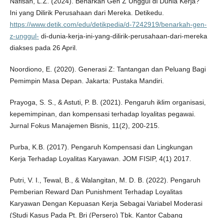
Nafisah, L.Z. (2024). Benarkah Gen Z Unggul di Dunia Kerja?
Ini yang Dilirik Perusahaan dari Mereka. Detikedu.
https://www.detik.com/edu/detikpedia/d-7242919/benarkah-gen-
z-unggul-
di-dunia-kerja-ini-yang-dilirik-perusahaan-dari-mereka
diakses pada 26 April.
Noordiono, E. (2020). Generasi Z: Tantangan dan Peluang Bagi
Pemimpin Masa Depan. Jakarta: Pustaka Mandiri.
Prayoga, S. S., & Astuti, P. B. (2021). Pengaruh iklim organisasi,
kepemimpinan, dan kompensasi terhadap loyalitas pegawai.
Jurnal Fokus Manajemen Bisnis, 11(2), 200-215.
Purba, K.B. (2017). Pengaruh Kompensasi dan Lingkungan
Kerja Terhadap Loyalitas Karyawan. JOM FISIP, 4(1) 2017.
Putri, V. I., Tewal, B., & Walangitan, M. D. B. (2022). Pengaruh
Pemberian Reward Dan Punishment Terhadap Loyalitas
Karyawan Dengan Kepuasan Kerja Sebagai Variabel Moderasi
(Studi Kasus Pada Pt. Bri (Persero) Tbk. Kantor Cabang