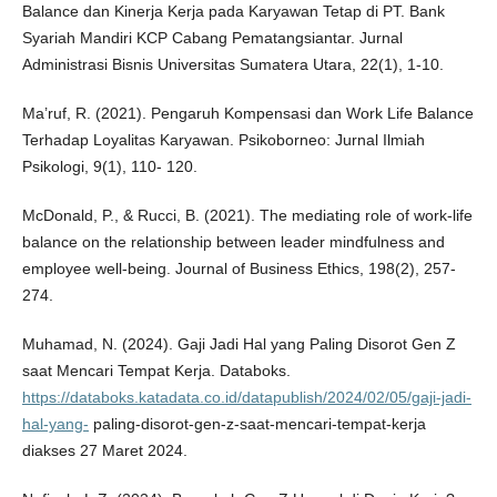
Balance dan Kinerja Kerja pada Karyawan Tetap di PT. Bank
Syariah Mandiri KCP Cabang Pematangsiantar. Jurnal
Administrasi Bisnis Universitas Sumatera Utara, 22(1), 1-10.
Ma’ruf, R. (2021). Pengaruh Kompensasi dan Work Life Balance
Terhadap Loyalitas Karyawan. Psikoborneo: Jurnal Ilmiah
Psikologi, 9(1), 110- 120.
McDonald, P., & Rucci, B. (2021). The mediating role of work-life
balance on the relationship between leader mindfulness and
employee well-being. Journal of Business Ethics, 198(2), 257-
274.
Muhamad, N. (2024). Gaji Jadi Hal yang Paling Disorot Gen Z
saat Mencari Tempat Kerja. Databoks.
https://databoks.katadata.co.id/datapublish/2024/02/05/gaji-jadi-
hal-yang-
paling-disorot-gen-z-saat-mencari-tempat-kerja
diakses 27 Maret 2024.