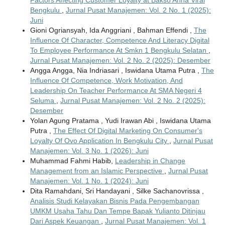
Bengkulu
,
Jurnal Pusat Manajemen: Vol. 2 No. 1 (2025):
Juni
Gioni Ogriansyah, Ida Anggriani , Bahman Effendi ,
The
Influence Of Character, Competence And Literacy Digital
To Employee Performance At Smkn 1 Bengkulu Selatan
,
Jurnal Pusat Manajemen: Vol. 2 No. 2 (2025): Desember
Angga Angga, Nia Indriasari , Iswidana Utama Putra ,
The
Influence Of Competence, Work Motivation, And
Leadership On Teacher Performance At SMA Negeri 4
Seluma
,
Jurnal Pusat Manajemen: Vol. 2 No. 2 (2025):
Desember
Yolan Agung Pratama , Yudi Irawan Abi , Iswidana Utama
Putra ,
The Effect Of Digital Marketing On Consumer's
Loyalty Of Ovo Application In Bengkulu City
,
Jurnal Pusat
Manajemen: Vol. 3 No. 1 (2026): Juni
Muhammad Fahmi Habib,
Leadership in Change
Management from an Islamic Perspective
,
Jurnal Pusat
Manajemen: Vol. 1 No. 1 (2024): Juni
Dita Ramahdani, Sri Handayani , Silke Sachanovrissa ,
Analisis Studi Kelayakan Bisnis Pada Pengembangan
UMKM Usaha Tahu Dan Tempe Bapak Yulianto Ditinjau
Dari Aspek Keuangan
,
Jurnal Pusat Manajemen: Vol. 1