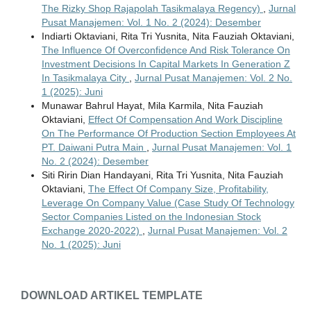
The Rizky Shop Rajapolah Tasikmalaya Regency)
,
Jurnal
Pusat Manajemen: Vol. 1 No. 2 (2024): Desember
Indiarti Oktaviani, Rita Tri Yusnita, Nita Fauziah Oktaviani,
The Influence Of Overconfidence And Risk Tolerance On
Investment Decisions In Capital Markets In Generation Z
In Tasikmalaya City
,
Jurnal Pusat Manajemen: Vol. 2 No.
1 (2025): Juni
Munawar Bahrul Hayat, Mila Karmila, Nita Fauziah
Oktaviani,
Effect Of Compensation And Work Discipline
On The Performance Of Production Section Employees At
PT. Daiwani Putra Main
,
Jurnal Pusat Manajemen: Vol. 1
No. 2 (2024): Desember
Siti Ririn Dian Handayani, Rita Tri Yusnita, Nita Fauziah
Oktaviani,
The Effect Of Company Size, Profitability,
Leverage On Company Value (Case Study Of Technology
Sector Companies Listed on the Indonesian Stock
Exchange 2020-2022)
,
Jurnal Pusat Manajemen: Vol. 2
No. 1 (2025): Juni
DOWNLOAD ARTIKEL TEMPLATE