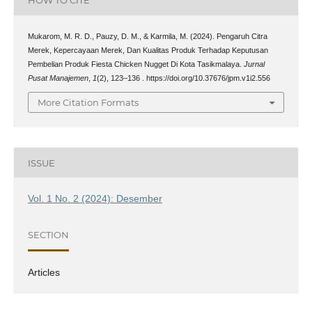
HOW TO CITE
Mukarom, M. R. D., Pauzy, D. M., & Karmila, M. (2024). Pengaruh Citra
Merek, Kepercayaan Merek, Dan Kualitas Produk Terhadap Keputusan
Pembelian Produk Fiesta Chicken Nugget Di Kota Tasikmalaya.
Jurnal
Pusat Manajemen
,
1
(2), 123–136 . https://doi.org/10.37676/jpm.v1i2.556
More Citation Formats
ISSUE
Vol. 1 No. 2 (2024): Desember
SECTION
Articles