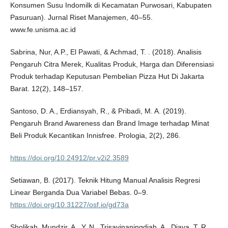
Konsumen Susu Indomilk di Kecamatan Purwosari, Kabupaten
Pasuruan). Jurnal Riset Manajemen, 40–55.
www.fe.unisma.ac.id
Sabrina, Nur, A.P., El Pawati, & Achmad, T. . (2018). Analisis
Pengaruh Citra Merek, Kualitas Produk, Harga dan Diferensiasi
Produk terhadap Keputusan Pembelian Pizza Hut Di Jakarta
Barat. 12(2), 148–157.
Santoso, D. A., Erdiansyah, R., & Pribadi, M. A. (2019).
Pengaruh Brand Awareness dan Brand Image terhadap Minat
Beli Produk Kecantikan Innisfree. Prologia, 2(2), 286.
https://doi.org/10.24912/pr.v2i2.3589
Setiawan, B. (2017). Teknik Hitung Manual Analisis Regresi
Linear Berganda Dua Variabel Bebas. 0–9.
https://doi.org/10.31227/osf.io/gd73a
Sholikah, Mundzir, A., Y, N., Trisavinaningdiah, A., Djaya, T. R.,