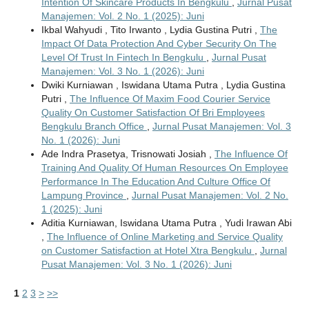
Intention Of Skincare Products In Bengkulu
,
Jurnal Pusat
Manajemen: Vol. 2 No. 1 (2025): Juni
Ikbal Wahyudi , Tito Irwanto , Lydia Gustina Putri ,
The
Impact Of Data Protection And Cyber Security On The
Level Of Trust In Fintech In Bengkulu
,
Jurnal Pusat
Manajemen: Vol. 3 No. 1 (2026): Juni
Dwiki Kurniawan , Iswidana Utama Putra , Lydia Gustina
Putri ,
The Influence Of Maxim Food Courier Service
Quality On Customer Satisfaction Of Bri Employees
Bengkulu Branch Office
,
Jurnal Pusat Manajemen: Vol. 3
No. 1 (2026): Juni
Ade Indra Prasetya, Trisnowati Josiah ,
The Influence Of
Training And Quality Of Human Resources On Employee
Performance In The Education And Culture Office Of
Lampung Province
,
Jurnal Pusat Manajemen: Vol. 2 No.
1 (2025): Juni
Aditia Kurniawan, Iswidana Utama Putra , Yudi Irawan Abi
,
The Influence of Online Marketing and Service Quality
on Customer Satisfaction at Hotel Xtra Bengkulu
,
Jurnal
Pusat Manajemen: Vol. 3 No. 1 (2026): Juni
1
2
3
>
>>