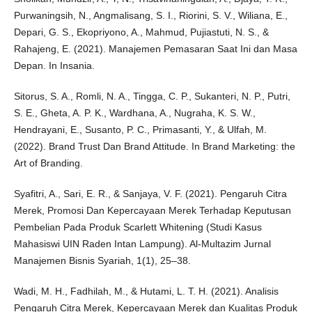
Purwaningsih, N., Angmalisang, S. I., Riorini, S. V., Wiliana, E.,
Depari, G. S., Ekopriyono, A., Mahmud, Pujiastuti, N. S., &
Rahajeng, E. (2021). Manajemen Pemasaran Saat Ini dan Masa
Depan. In Insania.
Sitorus, S. A., Romli, N. A., Tingga, C. P., Sukanteri, N. P., Putri,
S. E., Gheta, A. P. K., Wardhana, A., Nugraha, K. S. W.,
Hendrayani, E., Susanto, P. C., Primasanti, Y., & Ulfah, M.
(2022). Brand Trust Dan Brand Attitude. In Brand Marketing: the
Art of Branding.
Syafitri, A., Sari, E. R., & Sanjaya, V. F. (2021). Pengaruh Citra
Merek, Promosi Dan Kepercayaan Merek Terhadap Keputusan
Pembelian Pada Produk Scarlett Whitening (Studi Kasus
Mahasiswi UIN Raden Intan Lampung). Al-Multazim Jurnal
Manajemen Bisnis Syariah, 1(1), 25–38.
Wadi, M. H., Fadhilah, M., & Hutami, L. T. H. (2021). Analisis
Pengaruh Citra Merek, Kepercayaan Merek dan Kualitas Produk