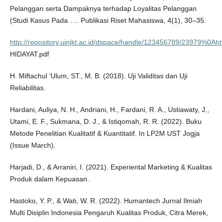
Pelanggan serta Dampaknya terhadap Loyalitas Pelanggan
(Studi Kasus Pada …. Publikasi Riset Mahasiswa, 4(1), 30–35.
http://repository.uinjkt.ac.id/dspace/handle/123456789/23979%0Ah
HIDAYAT.pdf
H. Miftachul ‘Ulum, ST., M. B. (2018). Uji Validitas dan Uji
Reliabilitas.
Hardani, Auliya, N. H., Andriani, H., Fardani, R. A., Ustiawaty, J.,
Utami, E. F., Sukmana, D. J., & Istiqomah, R. R. (2022). Buku
Metode Penelitian Kualitatif & Kuantitatif. In LP2M UST Jogja
(Issue March).
Harjadi, D., & Arraniri, I. (2021). Experiental Marketing & Kualitas
Produk dalam Kepuasan.
Hastoko, Y. P., & Wati, W. R. (2022). Humantech Jurnal Ilmiah
Multi Disiplin Indonesia Pengaruh Kualitas Produk, Citra Merek,