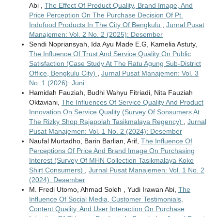
Abi ,
The Effect Of Product Quality, Brand Image, And
Price Perception On The Purchase Decision Of Pt.
Indofood Products In The City Of Bengkulu
,
Jurnal Pusat
Manajemen: Vol. 2 No. 2 (2025): Desember
Sendi Nopriansyah, Ida Ayu Made E.G, Kamelia Astuty,
The Influence Of Trust And Service Quality On Public
Satisfaction (Case Study At The Ratu Agung Sub-District
Office, Bengkulu City)
,
Jurnal Pusat Manajemen: Vol. 3
No. 1 (2026): Juni
Hamidah Fauziah, Budhi Wahyu Fitriadi, Nita Fauziah
Oktaviani,
The Influences Of Service Quality And Product
Innovation On Service Quality (Survey Of Sonsumers At
The Rizky Shop Rajapolah Tasikmalaya Regency)
,
Jurnal
Pusat Manajemen: Vol. 1 No. 2 (2024): Desember
Naufal Murtadho, Barin Barlian, Arif,
The Influence Of
Perceptions Of Price And Brand Image On Purchasing
Interest (Survey Of MHN Collection Tasikmalaya Koko
Shirt Consumers)
,
Jurnal Pusat Manajemen: Vol. 1 No. 2
(2024): Desember
M. Fredi Utomo, Ahmad Soleh , Yudi Irawan Abi,
The
Influence Of Social Media, Customer Testimonials,
Content Quality, And User Interaction On Purchase