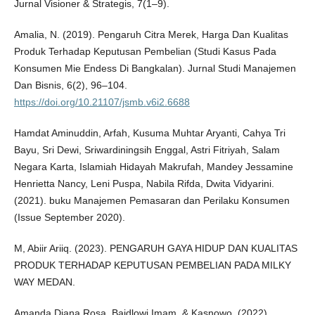
Jurnal Visioner & Strategis, 7(1–9).
Amalia, N. (2019). Pengaruh Citra Merek, Harga Dan Kualitas
Produk Terhadap Keputusan Pembelian (Studi Kasus Pada
Konsumen Mie Endess Di Bangkalan). Jurnal Studi Manajemen
Dan Bisnis, 6(2), 96–104.
https://doi.org/10.21107/jsmb.v6i2.6688
Hamdat Aminuddin, Arfah, Kusuma Muhtar Aryanti, Cahya Tri
Bayu, Sri Dewi, Sriwardiningsih Enggal, Astri Fitriyah, Salam
Negara Karta, Islamiah Hidayah Makrufah, Mandey Jessamine
Henrietta Nancy, Leni Puspa, Nabila Rifda, Dwita Vidyarini.
(2021). buku Manajemen Pemasaran dan Perilaku Konsumen
(Issue September 2020).
M, Abiir Ariiq. (2023). PENGARUH GAYA HIDUP DAN KUALITAS
PRODUK TERHADAP KEPUTUSAN PEMBELIAN PADA MILKY
WAY MEDAN.
Amanda Diana Rosa, Baidlowi Imam, & Kasnowo. (2022).