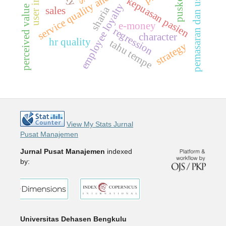
pemasaran dan usaha
kepuasan pasien
employee loyalty
perceived value
sharia
sales
u
s
e
r
i
n
t
e
r
a
c
t
i
o
e-money
regression
character
hr quality
tahu tempe
strategy
View My Stats Jurnal
Pusat Manajemen
Jurnal Pusat Manajemen
indexed
by:
Universitas Dehasen Bengkulu