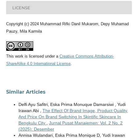
LICENSE
Copyright (c) 2024 Muhammad Rifki Danil Mukarom, Depy Muhamad
Pauzy, Mila Karmila
This work is licensed under a
Creative Commons Attribution-
ShareAlike 4.0 International License
.
Similar Articles
Delfi Ayu Safitri, Eska Prima Monuque Damarsiwi , Yudi
Irawan Abi ,
The Effect Of Brand Image, Product Quality,
And Price On Brand Switching In Skintific Skincare In
Bengkulu City
,
Jurnal Pusat Manajemen: Vol. 2 No. 2
(2025): Desember
Annisa Wulandari, Eska Prima Monique D, Yudi Irawan