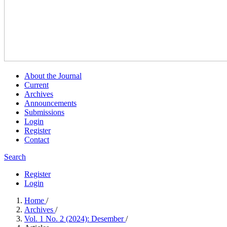
About the Journal
Current
Archives
Announcements
Submissions
Login
Register
Contact
Search
Register
Login
Home
/
Archives
/
Vol. 1 No. 2 (2024): Desember
/