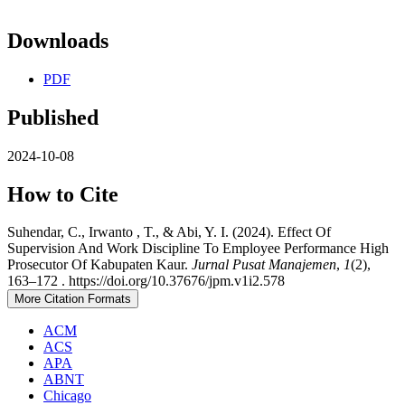
Downloads
PDF
Published
2024-10-08
How to Cite
Suhendar, C., Irwanto , T., & Abi, Y. I. (2024). Effect Of
Supervision And Work Discipline To Employee Performance High
Prosecutor Of Kabupaten Kaur.
Jurnal Pusat Manajemen
,
1
(2),
163–172 . https://doi.org/10.37676/jpm.v1i2.578
More Citation Formats
ACM
ACS
APA
ABNT
Chicago