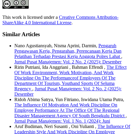
This work is licensed under a
Creative Commons Attribution-
ShareAlike 4.0 International License
.
Similar Articles
Nano Agustiansyah, Nisma Aprini, Darmin,
Pengaruh
Pengawasan Kerja, Pengarahan, Perencanaan Kerja Dan
Pelatihan Terhadap Prestasi Kerja Anggota Polres Lahat
,
Jurnal Pusat Manajemen: Vol. 2 No. 2 (2025): Desember
Ririn Putriani, Ida Anggriani , Bahman Effendi ,
The Effect
Of Work Environment, Work Motivation, And Work
Discipline On The Performanceof Employees Of The
Department Of Tourism, Youthand Sports Of Seluma
Regency
,
Jurnal Pusat Manajemen: Vol. 2 No. 2 (2025):
Desember
Ridoh Abima Satrya, Yun Fitriano, Iswidana Utama Putra,
The Influence Of Motivation And Work Discipline On
Employee Performance At The Office Of The Regional
Disaster Management Agency Of South Bengkulu District
,
Jurnal Pusat Manajemen: Vol. 1 No. 1 (2024): Juni
Aruf Budiman, Neri Susanti , Oni Yulianti ,
The Influence Of
Leadership Style And Work Discipline On Employee