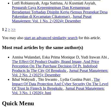
Lutfi Robiansyah, Arga Sutrisna, Ai Kusmiati Asyiah,
Pengaruh Gaya Kepemimpinan Dan Kemampuan
Beradaptasi Terhadap Disiplin Kerja (Sensus Perangkat Desa
Pakemitan di Kecamatan Cikatomas)
,
Jurnal Pusat
Manajemen: Vol. 1 No. 2 (2024): Desember
1
2
>
>>
You may also
start an advanced similarity search
for this article.
Most read articles by the same author(s)
Annisa Wulandari, Eska Prima Monique D, Yudi Irawan Abi ,
The Effect Of Product Quality, Brand Image, And Price
Perception On The Purchase Decision Of Pt. Indofood
Products In The City Of Bengkulu
,
Jurnal Pusat Manajemen:
Vol. 2 No. 2 (2025): Desember
Ikbal Wahyudi , Tito Irwanto , Lydia Gustina Putri ,
The
Impact Of Data Protection And Cyber Security On The Level
Of Trust In Fintech In Bengkulu
,
Jurnal Pusat Manajemen:
Vol. 3 No. 1 (2026): Juni
Quick Menu