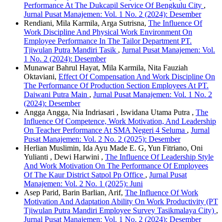
Performance At The Dukcapil Service Of Bengkulu City
,
Jurnal Pusat Manajemen: Vol. 1 No. 2 (2024): Desember
Rendiani, Mila Karmila, Arga Sutrisna,
The Influence Of
Work Discipline And Physical Work Environment On
Employee Performance In The Tailor Department PT.
Tjiwulan Putra Mandiri Tasik
,
Jurnal Pusat Manajemen: Vol.
1 No. 2 (2024): Desember
Munawar Bahrul Hayat, Mila Karmila, Nita Fauziah
Oktaviani,
Effect Of Compensation And Work Discipline On
The Performance Of Production Section Employees At PT.
Daiwani Putra Main
,
Jurnal Pusat Manajemen: Vol. 1 No. 2
(2024): Desember
Angga Angga, Nia Indriasari , Iswidana Utama Putra ,
The
Influence Of Competence, Work Motivation, And Leadership
On Teacher Performance At SMA Negeri 4 Seluma
,
Jurnal
Pusat Manajemen: Vol. 2 No. 2 (2025): Desember
Herlian Muslimin, Ida Ayu Made E. G, Yun Fitriano, Oni
Yulianti , Dewi Harwini ,
The Influence Of Leadership Style
And Work Motivation On The Performance Of Employees
Of The Kaur District Satpol Pp Office
,
Jurnal Pusat
Manajemen: Vol. 2 No. 1 (2025): Juni
Asep Parid, Barin Barlian, Arif,
The Influence Of Work
Motivation And Adaptation Ability On Work Productivity (PT
Tjiwulan Putra Mandiri Employee Survey Tasikmalaya City)
,
Jurnal Pusat Manajemen: Vol. 1 No. 2 (2024): Desember